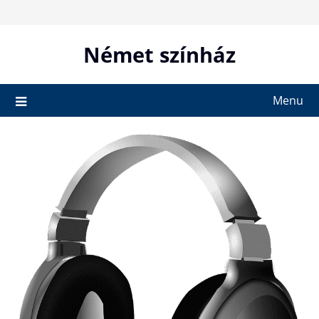
Skip
to
content
Német színház
Menu