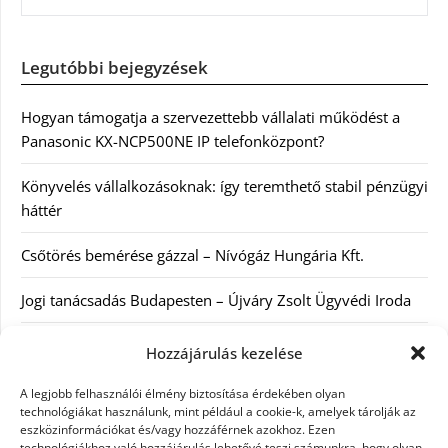
Legutóbbi bejegyzések
Hogyan támogatja a szervezettebb vállalati működést a
Panasonic KX-NCP500NE IP telefonközpont?
Könyvelés vállalkozásoknak: így teremthető stabil pénzügyi
háttér
Csőtörés bemérése gázzal – Nívógáz Hungária Kft.
Jogi tanácsadás Budapesten – Újváry Zsolt Ügyvédi Iroda
Arckrémek – mit érdemes tudni az öregedés lassításáról és
Hozzájárulás kezelése
a tudatos bőrápolásról?
A legjobb felhasználói élmény biztosítása érdekében olyan
technológiákat használunk, mint például a cookie-k, amelyek tárolják az
eszközinformációkat és/vagy hozzáférnek azokhoz. Ezen
Kategóriák
technológiákhoz való hozzájárulás lehetővé teszi számunkra, hogy olyan