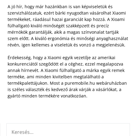
A jó hír, hogy már hazánkban is van képviseletük és
szervizhálózatuk, ezért bárki nyugodtan vásárolhat Xiaomi
termékeket, ráadásul hazai garanciát kap hozzá. A Xioami
fülhallgató kiváló minőségét szakképzett és precíz
mérnökök garantálják, akik a magas színvonalat tartják
szem előtt. A kiváló ergonómia és minőségi anyaghasználat
révén, igen kellemes a viseletük és vonzó a megjelenésük.
Érdekesség, hogy a Xiaomi egyik vezetője az amerikai
konkurenciától szegődött el a céghez, ezzel megalapozva
annak hírnevét. A Xiaomi fülhallgató a márka egyik remek
terméke, ami minden kivitelben megtalálható a
termékpalettájukon. Most a puremobile.hu webáruházban
is széles választék és kedvező árak várják a vásárlókat, a
gyártó minden termékére vonatkozóan.
KERESÉS: