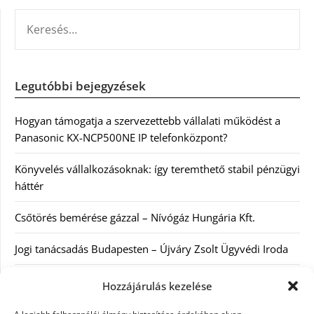
KERESÉS:
Legutóbbi bejegyzések
Hogyan támogatja a szervezettebb vállalati működést a
Panasonic KX-NCP500NE IP telefonközpont?
Könyvelés vállalkozásoknak: így teremthető stabil pénzügyi
háttér
Csőtörés bemérése gázzal – Nívógáz Hungária Kft.
Jogi tanácsadás Budapesten – Újváry Zsolt Ügyvédi Iroda
Arckrémek – mit érdemes tudni az öregedés lassításáról és
Hozzájárulás kezelése
a tudatos bőrápolásról?