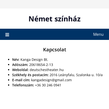
Skip
to
content
Német színház
Menu
Kapcsolat
Név:
Kanga Design Bt.
Adószám:
20618654-2-13
Weboldal:
deutschestheater.hu
Székhely és postacím:
2016 Leányfalu, Szalonka u. 10/a
E-mail cím:
kangadesign@gmail.com
Telefonszám:
+36 30 246 0941