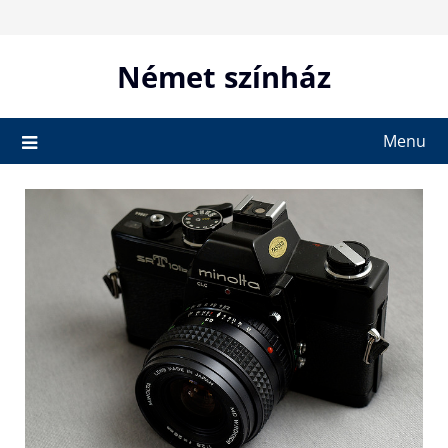
Skip
to
content
Német színház
Menu