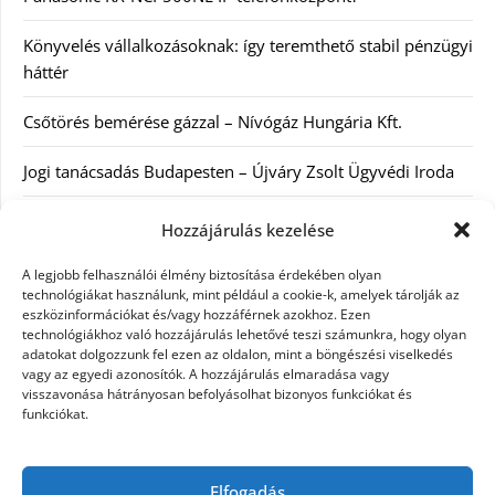
Könyvelés vállalkozásoknak: így teremthető stabil pénzügyi
háttér
Csőtörés bemérése gázzal – Nívógáz Hungária Kft.
Jogi tanácsadás Budapesten – Újváry Zsolt Ügyvédi Iroda
Arckrémek – mit érdemes tudni az öregedés lassításáról és
Hozzájárulás kezelése
a tudatos bőrápolásról?
A legjobb felhasználói élmény biztosítása érdekében olyan
technológiákat használunk, mint például a cookie-k, amelyek tárolják az
Kategóriák
eszközinformációkat és/vagy hozzáférnek azokhoz. Ezen
technológiákhoz való hozzájárulás lehetővé teszi számunkra, hogy olyan
adatokat dolgozzunk fel ezen az oldalon, mint a böngészési viselkedés
Egyéb kategória
vagy az egyedi azonosítók. A hozzájárulás elmaradása vagy
visszavonása hátrányosan befolyásolhat bizonyos funkciókat és
funkciókat.
Szolgáltatás
Szórakozás
Elfogadás