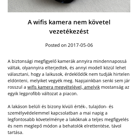
A wifis kamera nem követel
vezetékezést
Posted on 2017-05-06
A biztonsági megfigyelő kamerák annyira mindennapossá
váltak, olyannyira elterjedtek, és annyi modell közül lehet
választani, hogy a laikusok, érdeklődők nem tudják hirtelen
eldönteni, melyiket vegyék meg. Napjainkban senki sem jár
rosszul a
wifis kamera megvételével, amelyik
mostanság az
egyik legprofibb változat a piacon.
A lakáson belüli és bizony kívüli érték-, tulajdon- és
személyvédelemmel kapcsolatban a mai napig a
legfontosabb követelménye a lakóknak a teljes megfigyelés
és nem meglepő módon a behatolók elrettentése, távol
tartása.