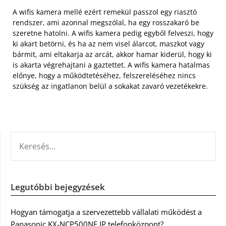
A wifis kamera mellé ezért remekül passzol egy riasztó
rendszer, ami azonnal megszólal, ha egy rosszakaró be
szeretne hatolni. A wifis kamera pedig egyből felveszi, hogy
ki akart betörni, és ha az nem visel álarcot, maszkot vagy
bármit, ami eltakarja az arcát, akkor hamar kiderül, hogy ki
is akarta végrehajtani a gaztettet. A wifis kamera hatalmas
előnye, hogy a működtetéséhez, felszereléséhez nincs
szükség az ingatlanon belül a sokakat zavaró vezetékekre.
KERESÉS:
Legutóbbi bejegyzések
Hogyan támogatja a szervezettebb vállalati működést a
Panasonic KX-NCP500NE IP telefonközpont?