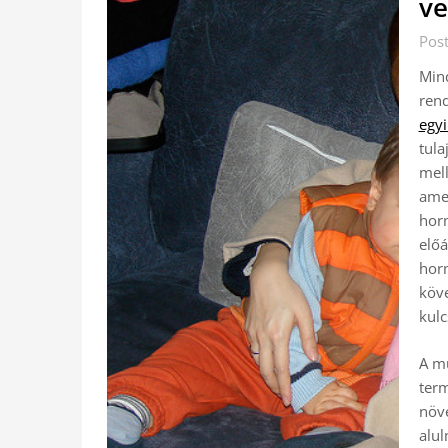
ve
Pos
Mind
rend
egyi
tula
mell
amel
horm
előá
hor
köve
kulc
A mű
term
növé
alul