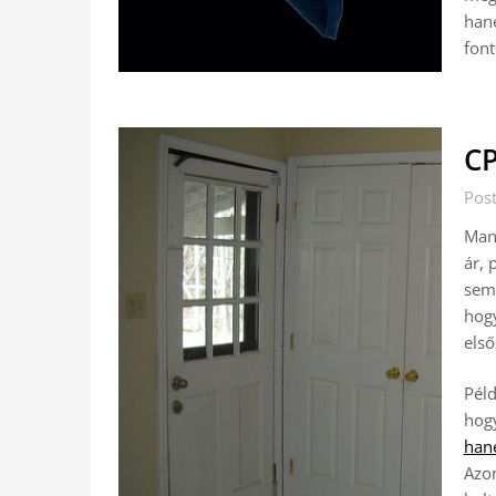
han
font
CP
Pos
Mana
ár, 
semm
hog
els
Péld
hogy
han
Azon