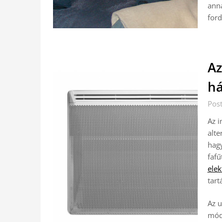
anna
ford
Az
há
Pos
Az i
alte
hag
fafű
elek
tart
Az u
móds