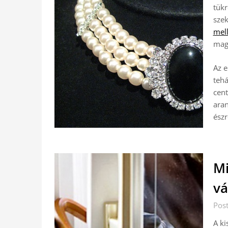
tükr
sze
mell
mag
Az e
tehá
cent
aran
észr
Mi
vá
Pos
A ki