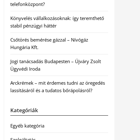
telefonközpont?
Könyvelés vállalkozásoknak: így teremthető
stabil pénzügyi háttér
Csőtörés bemérése gázzal – Nívógáz
Hungária Kft.
Jogi tanácsadás Budapesten – Újváry Zsolt
Ügyvédi Iroda
Arckrémek – mit érdemes tudni az öregedés
lassításáról és a tudatos bőrápolásról?
Kategóriák
Egyéb kategória
Szolgáltatás