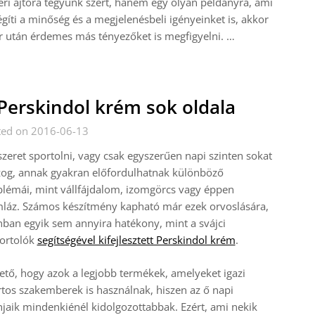
éri ajtóra tegyünk szert, hanem egy olyan példányra, ami
égíti a minőség és a megjelenésbeli igényeinket is, akkor
r után érdemes más tényezőket is megfigyelni.
…
Perskindol krém sok oldala
ted on 2016-06-13
szeret sportolni, vagy csak egyszerűen napi szinten sokat
og, annak gyakran előfordulhatnak különböző
lémái, mint vállfájdalom, izomgörcs vagy éppen
láz. Számos készítmény kapható már ezek orvoslására,
ban egyik sem annyira hatékony, mint a svájci
portolók
segítségével kifejlesztett Perskindol krém
.
ető, hogy azok a legjobb termékek, amelyeket igazi
tos szakemberek is használnak, hiszen az ő napi
njaik mindenkiénél kidolgozottabbak. Ezért, ami nekik