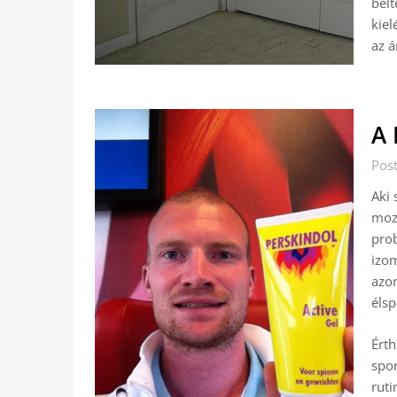
belt
kiel
az á
A 
Pos
Aki 
moz
prob
izom
azon
éls
Érth
spor
ruti