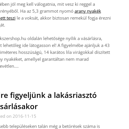
ében jól meg kell válogatnia, mit vesz ki reggel a
krényéből. Ha az 5,3 grammot nyomó
arany nyakék
ett teszi
le a voksát, akkor biztosan remekül fogja érezni
át.
kszershop.hu oldalán lehetősége nyílik a vásárlásra,
t lehetőleg ide látogasson el! A figyelmébe ajánljuk a 43
iméteres hosszúságú, 14 karátos lila virágokkal díszített
y nyakéket, amellyel garantáltan nem marad
evétlen.…
re figyeljünk a lakásriasztó
sárlásakor
ted on 2016-11-15
sebb településeken talán még a betörések száma is