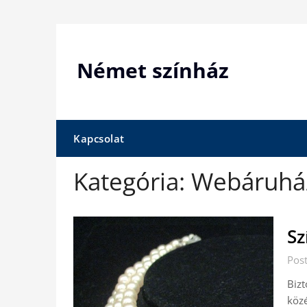
Skip
to
content
Német színház
Kapcsolat
Kategória:
Webáruhá
Sz
Pos
Bizt
közé