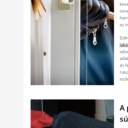
keve
isme
har
ez m
Ezér
laká
adu
adat
és f
ria
eszk
A 
sú