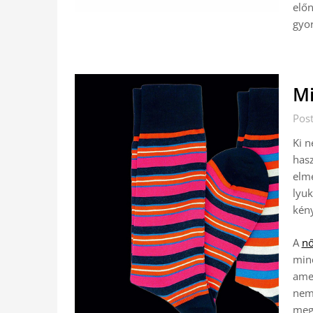
elő
gyor
Mi
Pos
Ki n
hasz
elme
lyu
kény
A
nő
mind
amel
nemc
megj