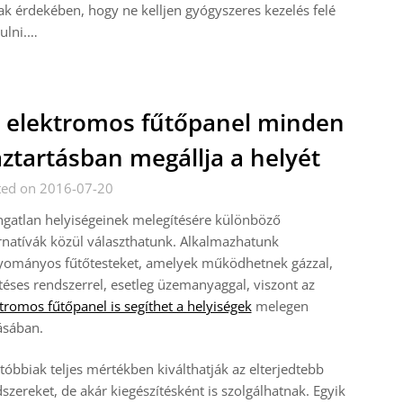
k érdekében, hogy ne kelljen gyógyszeres kezelés felé
ulni.…
 elektromos fűtőpanel minden
ztartásban megállja a helyét
ted on 2016-07-20
ngatlan helyiségeinek melegítésére különböző
rnatívák közül választhatunk. Alkalmazhatunk
yományos fűtőtesteket, amelyek működhetnek gázzal,
téses rendszerrel, esetleg üzemanyaggal, viszont az
tromos fűtőpanel is segíthet a helyiségek
melegen
ásában.
tóbbiak teljes mértékben kiválthatják az elterjedtebb
zereket, de akár kiegészítésként is szolgálhatnak. Egyik