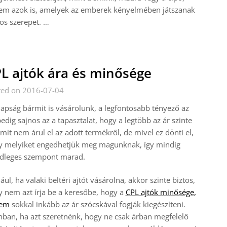
em azok is, amelyek az emberek kényelmében játszanak
os szerepet.
…
L ajtók ára és minősége
ted on 2016-07-04
pság bármit is vásárolunk, a legfontosabb tényező az
pedig sajnos az a tapasztalat, hogy a legtöbb az ár szinte
it nem árul el az adott termékről, de mivel ez dönti el,
y melyiket engedhetjük meg magunknak, így mindig
ődleges szempont marad.
ául, ha valaki beltéri ajtót vásárolna, akkor szinte biztos,
 nem azt írja be a keresőbe, hogy a
CPL ajtók minősége,
em
sokkal inkább az ár szócskával fogják kiegészíteni.
ban, ha azt szeretnénk, hogy ne csak árban megfelelő