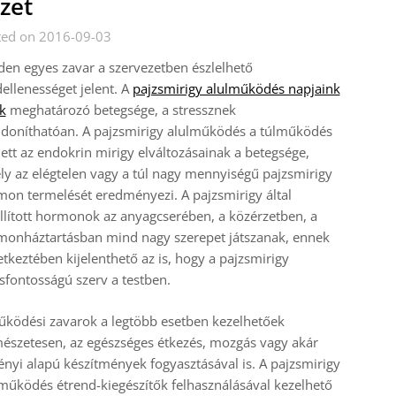
zet
ted on 2016-09-03
en egyes zavar a szervezetben észlelhető
ellenességet jelent. A
pajzsmirigy alulműködés napjaink
k
meghatározó betegsége, a stressznek
jdoníthatóan. A pajzsmirigy alulműködés a túlműködés
ett az endokrin mirigy elváltozásainak a betegsége,
y az elégtelen vagy a túl nagy mennyiségű pajzsmirigy
on termelését eredményezi. A pajzsmirigy által
llított hormonok az anyagcserében, a közérzetben, a
monháztartásban mind nagy szerepet játszanak, ennek
tkeztében kijelenthető az is, hogy a pajzsmirigy
sfontosságú szerv a testben.
ködési zavarok a legtöbb esetben kezelhetőek
észetesen, az egészséges étkezés, mozgás vagy akár
nyi alapú készítmények fogyasztásával is. A pajzsmirigy
működés étrend-kiegészítők felhasználásával kezelhető