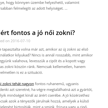
nye, hogy könnyen üzembe helyezhető, valamint
sabban felmelegíti az adott helyiséget.
…
ért fontos a jó női zokni?
ted on 2016-07-10
e tapasztalta volna már azt, amikor az új zokni az első
nálatkor kilyukad? Nincs is annál rosszabb, mint amikor
gyünk valahova, levesszük a cipőt és a kopott vagy
kas zokni köszön ránk. Nemcsak kellemetlen, hanem
elmetlen is ez a szituáció.
i zokni tehát nagyon
fontos ruhanemű, ugyanis
enki azt szeretné, ha végre megtalálhatná azt a gyártót,
yik minőséget kínál az árért cserébe. A jó közérzethez
sak azok a tényezők járulnak hozzá, amelyek a külső
elenést biztosítják, mint a smink, frizura vagy a cipő,