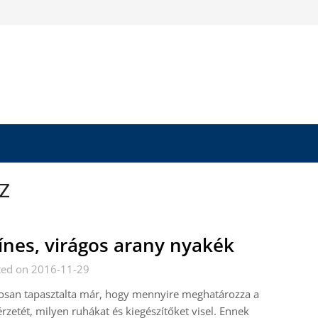
z
ínes, virágos arany nyakék
ted on 2016-11-29
osan tapasztalta már, hogy mennyire meghatározza a
rzetét, milyen ruhákat és kiegészítőket visel. Ennek