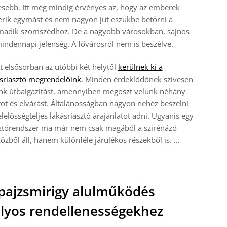
sebb. Itt még mindig érvényes az, hogy az emberek
rik egymást és nem nagyon jut eszükbe betörni a
madik szomszédhoz. De a nagyobb városokban, sajnos
indennapi jelenség. A fővárosról nem is beszélve.
t elsősorban az utóbbi két helytől
kerülnek ki a
sriasztó megrendelőink
. Minden érdeklődőnek szívesen
nk útbaigazítást, amennyiben megoszt velünk néhány
ot és elvárást. Általánosságban nagyon nehéz beszélni
elelősségteljes lakásriasztó árajánlatot adni. Ugyanis egy
sztórendszer ma már nem csak magából a szirénázó
özből áll, hanem különféle járulékos részekből is.
…
pajzsmirigy alulműködés
lyos rendellenességekhez