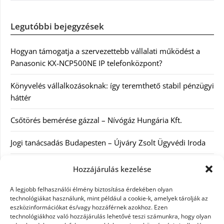
Legutóbbi bejegyzések
Hogyan támogatja a szervezettebb vállalati működést a
Panasonic KX-NCP500NE IP telefonközpont?
Könyvelés vállalkozásoknak: így teremthető stabil pénzügyi
háttér
Csőtörés bemérése gázzal – Nívógáz Hungária Kft.
Jogi tanácsadás Budapesten – Újváry Zsolt Ügyvédi Iroda
Arckrémek – mit érdemes tudni az öregedés lassításáról és
Hozzájárulás kezelése
a tudatos bőrápolásról?
A legjobb felhasználói élmény biztosítása érdekében olyan
technológiákat használunk, mint például a cookie-k, amelyek tárolják az
Kategóriák
eszközinformációkat és/vagy hozzáférnek azokhoz. Ezen
technológiákhoz való hozzájárulás lehetővé teszi számunkra, hogy olyan