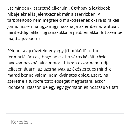
Ezt mindenki szeretné elkerülni, úgyhogy a legkisebb
hibajeleknél is jelentkeznek már a szervizben. A
turbófeltöltő nem megfelelő működésének okára is rá kell
jönni, hiszen ha ugyanúgy használja az ember az autóját,
mint eddig, akkor ugyanazokkal a problémákkal fut szembe
majd a jövőben is.
Például alapkövetelmény egy jól működő turbó
fenntartására az, hogy ne csak a város között, rövid
távokon használják a motort, hiszen ekkor nem tudja
teljesen átjárni az üzemanyag az égésteret és mindig
marad benne valami nem kívánatos dolog. Ezért, ha
szeretné a turbófeltöltő épségét megtartani, akkor
időnként iktasson be egy-egy gyorsabb és hosszabb utat!
KERESÉS: