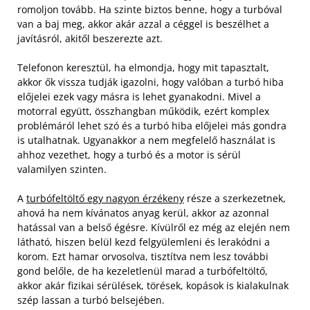
romoljon tovább. Ha szinte biztos benne, hogy a turbóval
van a baj meg, akkor akár azzal a céggel is beszélhet a
javításról, akitől beszerezte azt.
Telefonon keresztül, ha elmondja, hogy mit tapasztalt,
akkor ők vissza tudják igazolni, hogy valóban a turbó hiba
előjelei ezek vagy másra is lehet gyanakodni. Mivel a
motorral együtt, összhangban működik, ezért komplex
problémáról lehet szó és a turbó hiba előjelei más gondra
is utalhatnak. Ugyanakkor a nem megfelelő használat is
ahhoz vezethet, hogy a turbó és a motor is sérül
valamilyen szinten.
A
turbófeltöltő egy nagyon érzékeny
része a szerkezetnek,
ahová ha nem kívánatos anyag kerül, akkor az azonnal
hatással van a belső égésre. Kívülről ez még az elején nem
látható, hiszen belül kezd felgyülemleni és lerakódni a
korom. Ezt hamar orvosolva, tisztítva nem lesz további
gond belőle, de ha kezeletlenül marad a turbófeltöltő,
akkor akár fizikai sérülések, törések, kopások is kialakulnak
szép lassan a turbó belsejében.