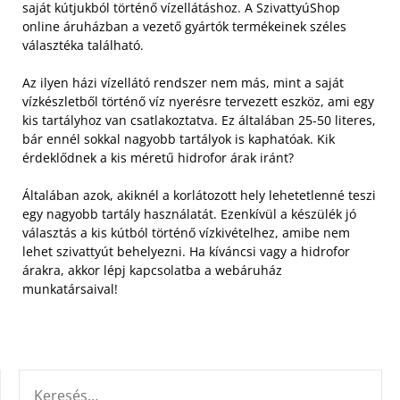
saját kútjukból történő vízellátáshoz. A SzivattyúShop
online áruházban a vezető gyártók termékeinek széles
választéka található.
Az ilyen házi vízellátó rendszer nem más, mint a saját
vízkészletből történő víz nyerésre tervezett eszköz, ami egy
kis tartályhoz van csatlakoztatva. Ez általában 25-50 literes,
bár ennél sokkal nagyobb tartályok is kaphatóak. Kik
érdeklődnek a kis méretű hidrofor árak iránt?
Általában azok, akiknél a korlátozott hely lehetetlenné teszi
egy nagyobb tartály használatát. Ezenkívül a készülék jó
választás a kis kútból történő vízkivételhez, amibe nem
lehet szivattyút behelyezni. Ha kíváncsi vagy a hidrofor
árakra, akkor lépj kapcsolatba a webáruház
munkatársaival!
KERESÉS: