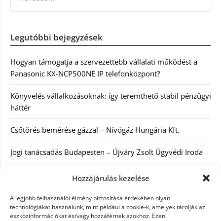
Legutóbbi bejegyzések
Hogyan támogatja a szervezettebb vállalati működést a
Panasonic KX-NCP500NE IP telefonközpont?
Könyvelés vállalkozásoknak: így teremthető stabil pénzügyi
háttér
Csőtörés bemérése gázzal – Nívógáz Hungária Kft.
Jogi tanácsadás Budapesten – Újváry Zsolt Ügyvédi Iroda
Arckrémek – mit érdemes tudni az öregedés lassításáról és
Hozzájárulás kezelése
a tudatos bőrápolásról?
A legjobb felhasználói élmény biztosítása érdekében olyan
technológiákat használunk, mint például a cookie-k, amelyek tárolják az
eszközinformációkat és/vagy hozzáférnek azokhoz. Ezen
Kategóriák