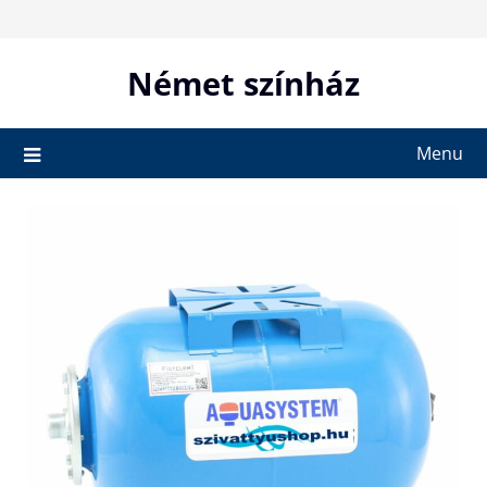
Skip
to
content
Német színház
Menu