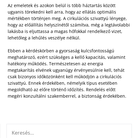
Az emeletek és azokon belül is több háztartás között
ugyanis törekedni kell arra, hogy az ellátás optimális
mértékben történjen meg. A cirkulációs szivattyú lényege,
hogy az előállítás helyszínétől számítva, még a legtávolabbi
lakásba is eljuttassa a magas hőfokkal rendelkező vizet,
lehetőleg a lehűlés veszélye nélkül.
Ebben a kérdéskörben a gyorsaság kulcsfontosságú
meghatározó, ezért szükséges a kellő kapacitás, valamint
hatékony működés. Természetesen az energia
megtakarítás elvének ugyanúgy érvényesülnie kell, tehát
csak bizonyos időközönként kell működjön a cirkulációs
szivattyú. Ennek érdekében, némelyik típus esetében
megoldható az előre történő időzítés. Rendelés előtt
megéri konzultálni szakemberrel, a biztonság érdekében.
KERESÉS: