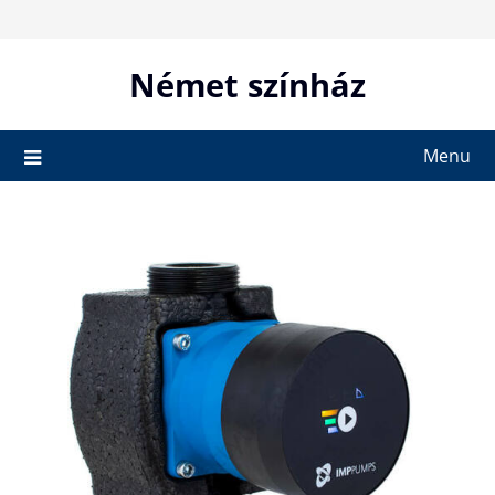
Skip
to
content
Német színház
Menu