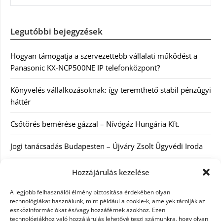
Legutóbbi bejegyzések
Hogyan támogatja a szervezettebb vállalati működést a
Panasonic KX-NCP500NE IP telefonközpont?
Könyvelés vállalkozásoknak: így teremthető stabil pénzügyi
háttér
Csőtörés bemérése gázzal – Nívógáz Hungária Kft.
Jogi tanácsadás Budapesten – Újváry Zsolt Ügyvédi Iroda
Arckrémek – mit érdemes tudni az öregedés lassításáról és
Hozzájárulás kezelése
a tudatos bőrápolásról?
A legjobb felhasználói élmény biztosítása érdekében olyan
technológiákat használunk, mint például a cookie-k, amelyek tárolják az
eszközinformációkat és/vagy hozzáférnek azokhoz. Ezen
Kategóriák
technológiákhoz való hozzájárulás lehetővé teszi számunkra, hogy olyan