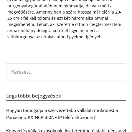
burgonyabogár általában megtámadja, de van mód a
megvédésére. Amennyiben a szára hossza már eléri a 20-
25 cm-t fel kell tölteni és ezt két-három alkalommal
megismételni. Tehát, aki szeretné otthon megtermeszteni
annak néhány dologra oda kell figyelni, mert a
vetőburgonya az elrakás után figyelmet igényel.
KERESÉS:
Legutóbbi bejegyzések
Hogyan támogatja a szervezettebb vállalati működést a
Panasonic KX-NCP500NE IP telefonközpont?
Könyvelés vállalkozásoknak: így teremthető stabil pénzügyi