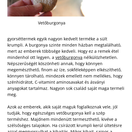
Vetőburgonya
gyorséttermek egyik nagyon kedvelt terméke a sült
krumpli. A burgonya szinte minden házban megtalálható,
mert az emberek többsége kedveli. Hogy ez a remek étel
mindenhol ott legyen, a
vetőburgonya
nélkülözhetetlen.
Népszerűségét köszönheti annak, hogy könnyen
megemészthető, finom az íze, sokféleképpen elkészíthető,
könnyen tárolható, mindezek emellett nem mellékes, hogy
szénhidrátot, C-vitamint aminosavakat és ásványi
anyagokat tartalmaz. Nagyon sok család saját maga termeli
meg.
Azok az emberek, akik saját maguk foglalkoznak vele, jól
tudják, hogy egészséges vetőburgonya kell a szép
terméshez. Majdnem mindenütt termeszthető, kivéve a
szélsőséges talajokon. Ha csírázott krumpli kerül ültetésre
azzal meggyorsulhat a kihajtás. Mikor kihajt, sajnos a