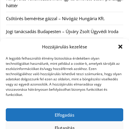
háttér
Csőtörés bemérése gázzal – Nívógáz Hungária Kft.
Jogi tanácsadás Budapesten – Újváry Zsolt Ügyvédi Iroda
Arckrémek – mit érdemes tudni az öregedés lassításáról és
Hozzájárulás kezelése
a tudatos bőrápolásról?
A legjobb felhasználói élmény biztosítása érdekében olyan
technológiákat használunk, mint például a cookie-k, amelyek tárolják az
Kategóriák
eszközinformációkat és/vagy hozzáférnek azokhoz. Ezen
technológiákhoz való hozzájárulás lehetővé teszi számunkra, hogy olyan
adatokat dolgozzunk fel ezen az oldalon, mint a böngészési viselkedés
Egyéb kategória
vagy az egyedi azonosítók. A hozzájárulás elmaradása vagy
visszavonása hátrányosan befolyásolhat bizonyos funkciókat és
funkciókat.
Szolgáltatás
Szórakozás
Elfogadás
Webáruház
Elutasítás