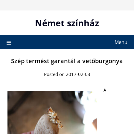
Skip
to
content
Német színház
Menu
Szép termést garantál a vetőburgonya
Posted on 2017-02-03
A