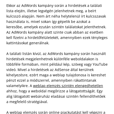
Ekkor az AdWords kampány során a hirdetések a találati
lista elején, illetve legvégén jelenhetnek meg, a beírt
kulcsszó alapján. Nem árt néha helytelenül írt kulcsszavak
használata is, mivel sokan így gépelik be azokat a
keresőbe, amelyek ezután szintén találatokat jelenthetnek.
Az AdWords kampány alatt szinte csak abban az esetben
kell fizetni a hirdetőfelületekét, amennyiben ezek tényleges
kattintásokat generálnak.
A találati listán kívül, az AdWords kampány során használt
hirdetések megjelenhetnek különféle weboldalakon is
többféle formában, mint például kép, szöveg vagy YouTube
videó. Mivel a hirdetések az AdSense által kerülnek
kihelyezésre, ezért maga a weblap tulajdonosa is kereshet
pénzt ezzel a módszerrel, amennyiben rákattintanak
valamelyikre. A
weblap elemzés szintén elengedhetetlen
ahhoz, hogy a weboldal megőrizze a látogatottságát. Egy
alig látogatott webáruház eladásai szintén fellendíthetőek
a megfelelő stratégiával.
A weblap elemzés során online piackutatást kell végezni a