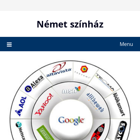
Skip
to
content
Német színház
Menu