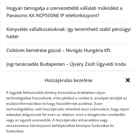
Hogyan támogatja a szervezettebb vállalati működést a
Panasonic KX-NCP500NE IP telefonközpont?
Könyvelés vállalkozásoknak: így teremthető stabil pénzügyi
háttér
Csőtörés bemérése gázzal – Nívógáz Hungária Kft.
Jogi tanácsadás Budapesten – Újváry Zsolt Ügyvédi Iroda
Arckrémek – mit érdemes tudni az öregedés lassításáról és
Hozzájárulás kezelése
a tudatos bőrápolásról?
A legjobb felhasználói élmény biztosítása érdekében olyan
technológiákat használunk, mint például a cookie-k, amelyek tárolják az
Kategóriák
eszközinformációkat és/vagy hozzáférnek azokhoz. Ezen
technológiákhoz való hozzájárulás lehetővé teszi számunkra, hogy olyan
adatokat dolgozzunk fel ezen az oldalon, mint a böngészési viselkedés
Egyéb kategória
vagy az egyedi azonosítók. A hozzájárulás elmaradása vagy
visszavonása hátrányosan befolyásolhat bizonyos funkciókat és
funkciókat.
Szolgáltatás