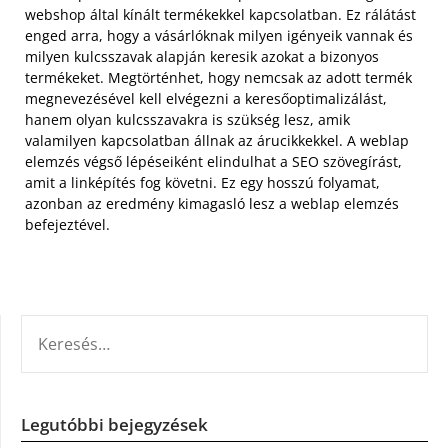
webshop által kínált termékekkel kapcsolatban. Ez rálátást
enged arra, hogy a vásárlóknak milyen igényeik vannak és
milyen kulcsszavak alapján keresik azokat a bizonyos
termékeket. Megtörténhet, hogy nemcsak az adott termék
megnevezésével kell elvégezni a keresőoptimalizálást,
hanem olyan kulcsszavakra is szükség lesz, amik
valamilyen kapcsolatban állnak az árucikkekkel. A weblap
elemzés végső lépéseiként elindulhat a SEO szövegírást,
amit a linképítés fog követni. Ez egy hosszú folyamat,
azonban az eredmény kimagasló lesz a weblap elemzés
befejeztével.
KERESÉS:
Legutóbbi bejegyzések