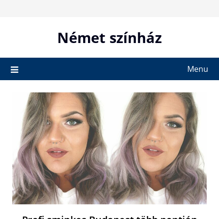
Skip
to
content
Német színház
Menu