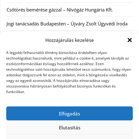
Csőtörés bemérése gázzal – Nívógáz Hungária Kft.
Jogi tanácsadás Budapesten – Újváry Zsolt Ügyvédi Iroda
Arckrémek – mit érdemes tudni az öregedés lassításáról és
Hozzájárulás kezelése
a tudatos bőrápolásról?
A legjobb felhasználói élmény biztosítása érdekében olyan
technológiákat használunk, mint például a cookie-k, amelyek tárolják az
Kategóriák
eszközinformációkat és/vagy hozzáférnek azokhoz. Ezen
technológiákhoz való hozzájárulás lehetővé teszi számunkra, hogy olyan
adatokat dolgozzunk fel ezen az oldalon, mint a böngészési viselkedés
Egyéb kategória
vagy az egyedi azonosítók. A hozzájárulás elmaradása vagy
visszavonása hátrányosan befolyásolhat bizonyos funkciókat és
funkciókat.
Szolgáltatás
Szórakozás
Elfogadás
Webáruház
Elutasítás