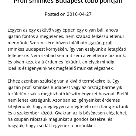
Profi sminkes Budapest több pontján
Posted on 2016-04-27
Legyen az egy esküvő vagy éppen egy olyan bál, ahova
igazán fontos a megjelenés, nem szabad felkészületlenül
mennünk. Szerencsére bőven található
igazán profi
sminkes Budapest
környékén, így van esélyünk a letaglózó
fellépésre. Nem szabad semmit sem a véletlenre bíznunk,
és olyan kezek alá érdemes feküdni, amelyek mindig
ideális és igényeinknek megfelelő munkát végeznek.
Ehhez azonban szükség van a kiváló termékekre is. Egy
igazán profi sminkes Budapest vagy az ország bármelyik
területén csakis megbízható készítményeket használ. Efelől
nem lehet kétségünk. Azonban az igényeinket érdemes
kifejtenünk, hogy meglegyen a megfelelő összhang köztünk
és a szakember között. Gyakran az is bőségesen elég lehet,
ha csupán rábízzuk magunkat a gondos kezekre, és
hagyjuk, hogy csodát tegyenek a bőrünkkel.