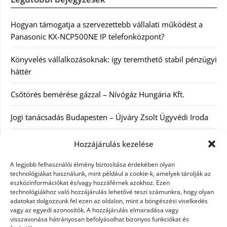
Hogyan támogatja a szervezettebb vállalati működést a
Panasonic KX-NCP500NE IP telefonközpont?
Könyvelés vállalkozásoknak: így teremthető stabil pénzügyi
háttér
Csőtörés bemérése gázzal – Nívógáz Hungária Kft.
Jogi tanácsadás Budapesten – Újváry Zsolt Ügyvédi Iroda
Arckrémek – mit érdemes tudni az öregedés lassításáról és
Hozzájárulás kezelése
a tudatos bőrápolásról?
A legjobb felhasználói élmény biztosítása érdekében olyan
technológiákat használunk, mint például a cookie-k, amelyek tárolják az
eszközinformációkat és/vagy hozzáférnek azokhoz. Ezen
Kategóriák
technológiákhoz való hozzájárulás lehetővé teszi számunkra, hogy olyan
adatokat dolgozzunk fel ezen az oldalon, mint a böngészési viselkedés
Egyéb kategória
vagy az egyedi azonosítók. A hozzájárulás elmaradása vagy
visszavonása hátrányosan befolyásolhat bizonyos funkciókat és