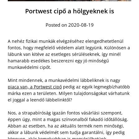
Portwest cipő a hölgyeknek is
Posted on 2020-08-19
A nehéz fizikai munkák elvégzéséhez elengedhetetlenül
fontos, hogy megfelelő védelem alatt legyünk. Különösen a
lábunk van kitéve az esetleges sérüléseknek, így minél
hamarabb esedékes beszerezni egy jó minőségű
munkavédelmi cipőt.
Mint mindennek, a munkavédelmi lábbeliknek is nagy
piaca van, a Portwest cipő
pedig az egyik legmegbízhatóbb
márka ezen a területen. Milyen tulajdonságokat várhatunk
el joggal a leendő lábbelinktől?
Nos, a strapabíróság igazán fontos vásárlási szempont,
éppen úgy, mint a magas színvonalból fakadó időtállóság.
Abban az esetben, ha az aktuális termék nem minőségi,
akkor a lábunk védelmét sem tudja garantálni, így pedig
könnyen, akár komolyabban is megsérülhetünk.