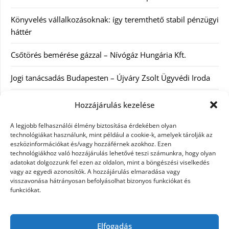
Könyvelés vállalkozásoknak: így teremthető stabil pénzügyi
háttér
Csőtörés bemérése gázzal – Nívógáz Hungária Kft.
Jogi tanácsadás Budapesten – Újváry Zsolt Ügyvédi Iroda
Arckrémek – mit érdemes tudni az öregedés lassításáról és
Hozzájárulás kezelése
a tudatos bőrápolásról?
A legjobb felhasználói élmény biztosítása érdekében olyan
technológiákat használunk, mint például a cookie-k, amelyek tárolják az
eszközinformációkat és/vagy hozzáférnek azokhoz. Ezen
Kategóriák
technológiákhoz való hozzájárulás lehetővé teszi számunkra, hogy olyan
adatokat dolgozzunk fel ezen az oldalon, mint a böngészési viselkedés
Egyéb kategória
vagy az egyedi azonosítók. A hozzájárulás elmaradása vagy
visszavonása hátrányosan befolyásolhat bizonyos funkciókat és
funkciókat.
Szolgáltatás
Szórakozás
Elfogadás