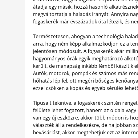
átadja egy másik, hozzá hasonló alkatrésznek
megváltoztatja a haladás irányát. Annyira na
fogaskerék már évszázadok óta létezik, és n
Természetesen, ahogyan a technológia haladt 
arra, hogy némiképp alkalmazkodjon ez a ter
jelentősen módosult. A fogaskerék akár milli
hagyományos órák egyik meghatározó alkotó e
került, de manapság inkább fémből készítik 
Autók, motorok, pompák és számos más rends
hőhatás lép fel, ott megéri bőséges kenőany
ezzel csökken a kopás és egyéb sérülés lehet
Típusait tekintve, a fogaskerék szintén reng
felülete lehet fogazott, hanem az oldala vagy
van egy új eszközre, akkor több módon is ho
választék áll a rendelkezésre, de ha jobban 
bevásárlást, akkor megtehetjük ezt az interne