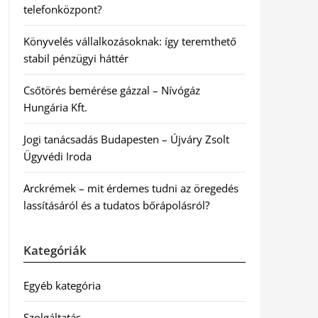
telefonközpont?
Könyvelés vállalkozásoknak: így teremthető
stabil pénzügyi háttér
Csőtörés bemérése gázzal – Nívógáz
Hungária Kft.
Jogi tanácsadás Budapesten – Újváry Zsolt
Ügyvédi Iroda
Arckrémek – mit érdemes tudni az öregedés
lassításáról és a tudatos bőrápolásról?
Kategóriák
Egyéb kategória
Szolgáltatás