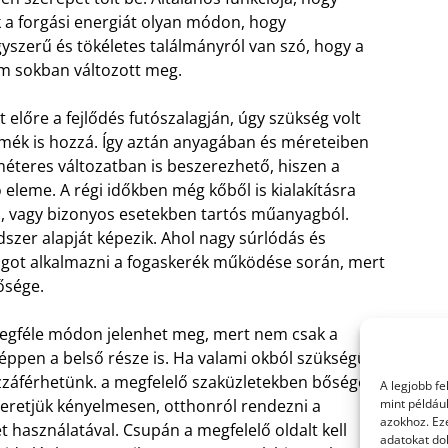
 a forgási energiát olyan módon, hogy
gyszerű és tökéletes találmányról van szó, hogy a
em sokban változott meg.
előre a fejlődés futószalagján, úgy szükség volt
mék is hozzá. Így aztán anyagában és méreteiben
méteres változatban is beszerezhető, hiszen a
leme. A régi időkben még kőből is kialakításra
el, vagy bizonyos esetekben tartós műanyagból.
zer alapját képezik. Ahol nagy súrlódás és
agot alkalmazni a fogaskerék működése során, mert
ősége.
etegféle módon jelenhet meg, mert nem csak a
 éppen a belső része is. Ha valami okból szükségünk
zzáférhetünk. a megfelelő szaküzletekben bőséges
A legjobb f
szeretjük kényelmesen, otthonról rendezni a
mint példáu
azokhoz. Ez
t használatával. Csupán a megfelelő oldalt kell
adatokat dol