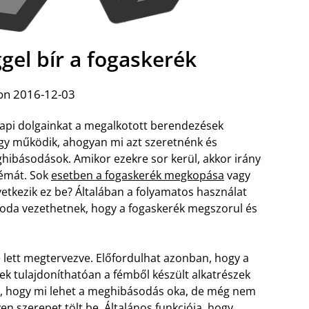
ggel bír a fogaskerék
on 2016-12-03
api dolgainkat a megalkotott berendezések
y működik, ahogyan mi azt szeretnénk és
hibásodások. Amikor ezekre sor kerül, akkor irány
lémát. Sok
esetben a fogaskerék megkopása
vagy
vetkezik ez be? Általában a folyamatos használat
n oda vezethetnek, hogy a fogaskerék megszorul és
lett megtervezve. Előfordulhat azonban, hogy a
ek tulajdoníthatóan a fémből készült alkatrészek
uk, hogy mi lehet a meghibásodás oka, de még nem
en szerepet tölt be. Általános funkciója, hogy