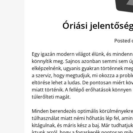
Óriási jelentősé
Posted 
Egy igazán modern világot élünk, és mindenn
könnyítik meg. Sajnos azonban semmi sem úg
elképzelnénk, ugyanis gyakran történnek meg
a szerviz, hogy megtudjuk, mi okozza a prob
eltörése lehet a ludas. De pontosan miért kö
miatt történik. A fellépő erőhatások könnye
túlerőlteti magát.
Minden berendezés optimális körülményekre 
túlhasználat miatt némi hőhatás lép fel, amin
kitágulnak, és máris kész a baj. Már tudhatj
írtunk arról, hogy a fogaskerék pontosan mily