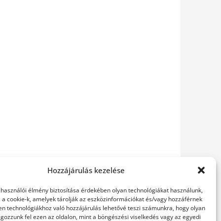
Hozzájárulás kezelése
elhasználói élmény biztosítása érdekében olyan technológiákat használunk,
l a cookie-k, amelyek tárolják az eszközinformációkat és/vagy hozzáférnek
en technológiákhoz való hozzájárulás lehetővé teszi számunkra, hogy olyan
gozzunk fel ezen az oldalon, mint a böngészési viselkedés vagy az egyedi