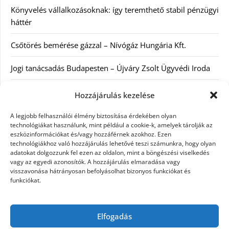
Könyvelés vállalkozásoknak: így teremthető stabil pénzügyi
háttér
Csőtörés bemérése gázzal – Nívógáz Hungária Kft.
Jogi tanácsadás Budapesten – Újváry Zsolt Ügyvédi Iroda
Arckrémek – mit érdemes tudni az öregedés lassításáról és
Hozzájárulás kezelése
a tudatos bőrápolásról?
A legjobb felhasználói élmény biztosítása érdekében olyan
technológiákat használunk, mint például a cookie-k, amelyek tárolják az
Kategóriák
eszközinformációkat és/vagy hozzáférnek azokhoz. Ezen
technológiákhoz való hozzájárulás lehetővé teszi számunkra, hogy olyan
adatokat dolgozzunk fel ezen az oldalon, mint a böngészési viselkedés
Egyéb kategória
vagy az egyedi azonosítók. A hozzájárulás elmaradása vagy
visszavonása hátrányosan befolyásolhat bizonyos funkciókat és
funkciókat.
Szolgáltatás
Szórakozás
Elfogadás