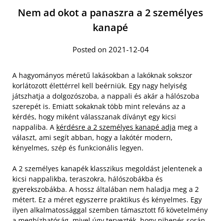
Nem ad okot a panaszra a 2 személyes
kanapé
Posted on 2021-12-04
A hagyományos méretű lakásokban a lakóknak sokszor
korlátozott élettérrel kell beérniük. Egy nagy helyiség
játszhatja a dolgozószoba, a nappali és akár a hálószoba
szerepét is. Emiatt sokaknak több mint releváns az a
kérdés, hogy miként válasszanak díványt egy kicsi
nappaliba. A
kérdésre a 2 személyes kanapé adja
meg a
választ, ami segít abban, hogy a lakótér modern,
kényelmes, szép és funkcionális legyen.
A 2 személyes kanapék klasszikus megoldást jelentenek a
kicsi nappalikba, teraszokra, hálószobákba és
gyerekszobákba. A hossz általában nem haladja meg a 2
métert. Ez a méret egyszerre praktikus és kényelmes. Egy
ilyen alkalmatossággal szemben támasztott fő követelmény
a megbízhatóság, mivel úgy tervezték, hogy pihenés során