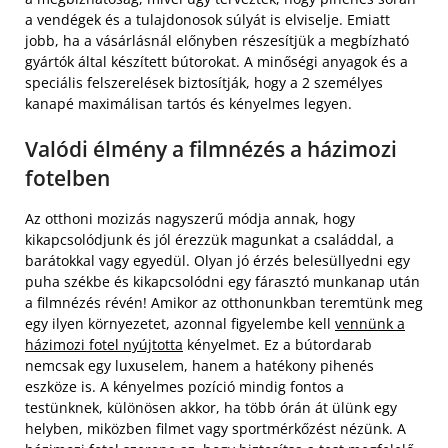
a vendégek és a tulajdonosok súlyát is elviselje. Emiatt
jobb, ha a vásárlásnál előnyben részesítjük a megbízható
gyártók által készített bútorokat. A minőségi anyagok és a
speciális felszerelések biztosítják, hogy a 2 személyes
kanapé maximálisan tartós és kényelmes legyen.
Valódi élmény a filmnézés a házimozi
fotelben
Az otthoni mozizás nagyszerű módja annak, hogy
kikapcsolódjunk és jól érezzük magunkat a családdal, a
barátokkal vagy egyedül. Olyan jó érzés belesüllyedni egy
puha székbe és kikapcsolódni egy fárasztó munkanap után
a filmnézés révén! Amikor az otthonunkban teremtünk meg
egy ilyen környezetet, azonnal figyelembe kell
vennünk a
házimozi fotel nyújtotta
kényelmet. Ez a bútordarab
nemcsak egy luxuselem, hanem a hatékony pihenés
eszköze is. A kényelmes pozíció mindig fontos a
testünknek, különösen akkor, ha több órán át ülünk egy
helyben, miközben filmet vagy sportmérkőzést nézünk. A