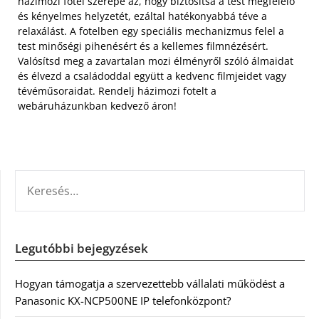
házimozi fotel szerepe az, hogy biztosítsa a test megfelelő
és kényelmes helyzetét, ezáltal hatékonyabbá téve a
relaxálást. A fotelben egy speciális mechanizmus felel a
test minőségi pihenésért és a kellemes filmnézésért.
Valósítsd meg a zavartalan mozi élményről szóló álmaidat
és élvezd a családoddal együtt a kedvenc filmjeidet vagy
tévéműsoraidat. Rendelj házimozi fotelt a
webáruházunkban kedvező áron!
KERESÉS:
Legutóbbi bejegyzések
Hogyan támogatja a szervezettebb vállalati működést a
Panasonic KX-NCP500NE IP telefonközpont?