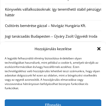
Könyvelés vállalkozásoknak: így teremthető stabil pénzügyi
háttér
Csőtörés bemérése gázzal – Nívógáz Hungária Kft.
Jogi tanácsadás Budapesten – Újváry Zsolt Ügyvédi Iroda
Arckrémek – mit érdemes tudni az öregedés lassításáról és
Hozzájárulás kezelése
a tudatos bőrápolásról?
A legjobb felhasználói élmény biztosítása érdekében olyan
technológiákat használunk, mint például a cookie-k, amelyek tárolják az
eszközinformációkat és/vagy hozzáférnek azokhoz. Ezen
Kategóriák
technológiákhoz való hozzájárulás lehetővé teszi számunkra, hogy olyan
adatokat dolgozzunk fel ezen az oldalon, mint a böngészési viselkedés
Egyéb kategória
vagy az egyedi azonosítók. A hozzájárulás elmaradása vagy
visszavonása hátrányosan befolyásolhat bizonyos funkciókat és
funkciókat.
Szolgáltatás
Szórakozás
Elfogadás