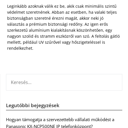
Leginkább azoknak válik ez be, akik csak minimális szintű
védelmet szeretnének. Abban az esetben, ha valaki teljes
biztonságban szeretné érezni magát, akkor neki jó
választás a prémium biztonsági redőny. Az igen erős
szerkezetű alumínium kialakításnak köszönhetően, egy
nagyon szolid és stramm eszközről van szó. A feltolás gátló
mellett, például UV szűrővel vagy hőszigeteléssel is
rendelkezhet.
KERESÉS:
Legutóbbi bejegyzések
Hogyan támogatja a szervezettebb vállalati működést a
Panasonic KX-NCP500NE IP telefonközpont?