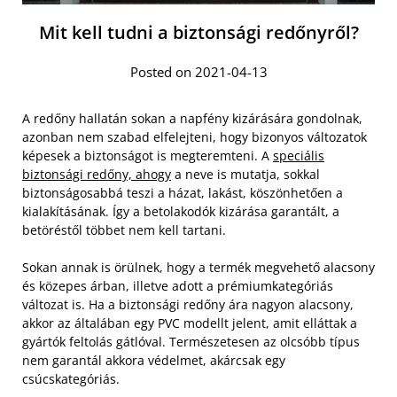
Mit kell tudni a biztonsági redőnyről?
Posted on 2021-04-13
A redőny hallatán sokan a napfény kizárására gondolnak,
azonban nem szabad elfelejteni, hogy bizonyos változatok
képesek a biztonságot is megteremteni. A
speciális
biztonsági redőny, ahogy
a neve is mutatja, sokkal
biztonságosabbá teszi a házat, lakást, köszönhetően a
kialakításának. Így a betolakodók kizárása garantált, a
betöréstől többet nem kell tartani.
Sokan annak is örülnek, hogy a termék megvehető alacsony
és közepes árban, illetve adott a prémiumkategóriás
változat is. Ha a biztonsági redőny ára nagyon alacsony,
akkor az általában egy PVC modellt jelent, amit elláttak a
gyártók feltolás gátlóval. Természetesen az olcsóbb típus
nem garantál akkora védelmet, akárcsak egy
csúcskategóriás.