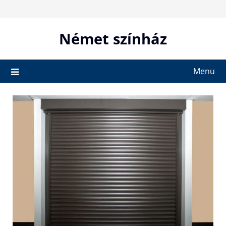
Skip
to
content
Német színház
Menu