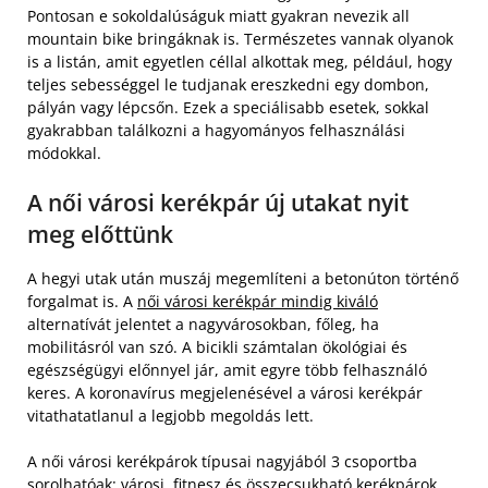
Pontosan e sokoldalúságuk miatt gyakran nevezik all
mountain bike bringáknak is. Természetes vannak olyanok
is a listán, amit egyetlen céllal alkottak meg, például, hogy
teljes sebességgel le tudjanak ereszkedni egy dombon,
pályán vagy lépcsőn. Ezek a speciálisabb esetek, sokkal
gyakrabban találkozni a hagyományos felhasználási
módokkal.
A női városi kerékpár új utakat nyit
meg előttünk
A hegyi utak után muszáj megemlíteni a betonúton történő
forgalmat is. A
női városi kerékpár mindig kiváló
alternatívát jelentet a nagyvárosokban, főleg, ha
mobilitásról van szó. A bicikli számtalan ökológiai és
egészségügyi előnnyel jár, amit egyre több felhasználó
keres. A koronavírus megjelenésével a városi kerékpár
vitathatatlanul a legjobb megoldás lett.
A női városi kerékpárok típusai nagyjából 3 csoportba
sorolhatóak: városi, fitnesz és összecsukható kerékpárok,