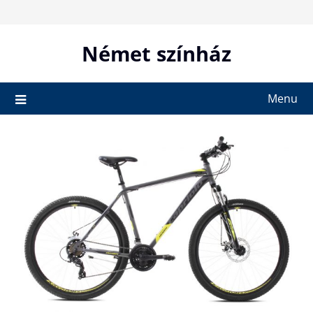
Skip
to
content
Német színház
Menu