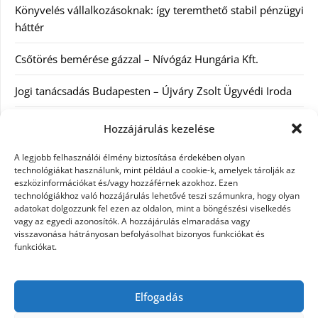
Könyvelés vállalkozásoknak: így teremthető stabil pénzügyi
háttér
Csőtörés bemérése gázzal – Nívógáz Hungária Kft.
Jogi tanácsadás Budapesten – Újváry Zsolt Ügyvédi Iroda
Arckrémek – mit érdemes tudni az öregedés lassításáról és
Hozzájárulás kezelése
a tudatos bőrápolásról?
A legjobb felhasználói élmény biztosítása érdekében olyan
technológiákat használunk, mint például a cookie-k, amelyek tárolják az
eszközinformációkat és/vagy hozzáférnek azokhoz. Ezen
Kategóriák
technológiákhoz való hozzájárulás lehetővé teszi számunkra, hogy olyan
adatokat dolgozzunk fel ezen az oldalon, mint a böngészési viselkedés
Egyéb kategória
vagy az egyedi azonosítók. A hozzájárulás elmaradása vagy
visszavonása hátrányosan befolyásolhat bizonyos funkciókat és
funkciókat.
Szolgáltatás
Szórakozás
Elfogadás
Webáruház