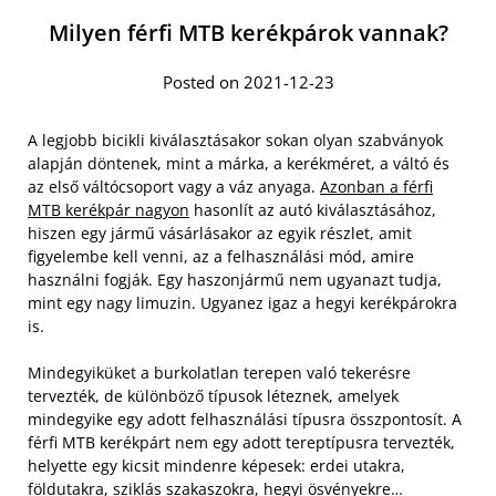
Milyen férfi MTB kerékpárok vannak?
Posted on 2021-12-23
A legjobb bicikli kiválasztásakor sokan olyan szabványok
alapján döntenek, mint a márka, a kerékméret, a váltó és
az első váltócsoport vagy a váz anyaga.
Azonban a férfi
MTB kerékpár nagyon
hasonlít az autó kiválasztásához,
hiszen egy jármű vásárlásakor az egyik részlet, amit
figyelembe kell venni, az a felhasználási mód, amire
használni fogják. Egy haszonjármű nem ugyanazt tudja,
mint egy nagy limuzin. Ugyanez igaz a hegyi kerékpárokra
is.
Mindegyiküket a burkolatlan terepen való tekerésre
tervezték, de különböző típusok léteznek, amelyek
mindegyike egy adott felhasználási típusra összpontosít. A
férfi MTB kerékpárt nem egy adott tereptípusra tervezték,
helyette egy kicsit mindenre képesek: erdei utakra,
földutakra, sziklás szakaszokra, hegyi ösvényekre…