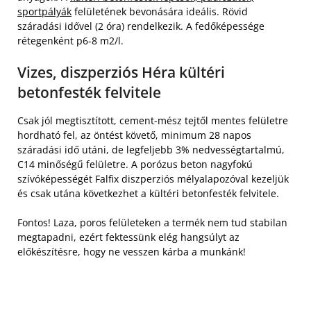
sportpályák
felületének bevonására ideális. Rövid
száradási idővel (2 óra) rendelkezik. A fedőképessége
rétegenként p6-8 m2/l.
Vizes, diszperziós Héra kültéri
betonfesték felvitele
Csak jól megtisztított, cement-mész tejtől mentes felületre
hordható fel, az öntést követő, minimum 28 napos
száradási idő utáni, de legfeljebb 3% nedvességtartalmú,
C14 minőségű felületre. A porózus beton nagyfokú
szívóképességét Falfix diszperziós mélyalapozóval kezeljük
és csak utána következhet a kültéri betonfesték felvitele.
Fontos! Laza, poros felületeken a termék nem tud stabilan
megtapadni, ezért fektessünk elég hangsúlyt az
előkészítésre, hogy ne vesszen kárba a munkánk!