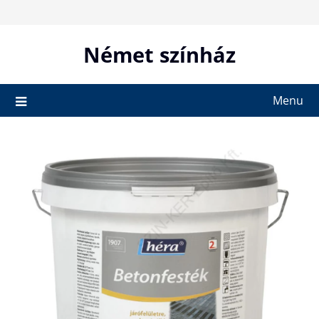
Skip
to
content
Német színház
Menu