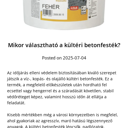
Mikor választható a kültéri betonfesték?
Posted on 2025-07-04
Az időjárás elleni védelem biztosításában kiváló szerepet
játszik a víz-, kopás- és olajálló kültéri betonfesték. Ez a
termék, a megfelelő előkészületek után hordható fel
ecsettel vagy hengerrel és a száradását követően, stabil
védőréteget képez, valamint hosszú időn át ellátja a
feladatát.
Kisebb mértékben még a városi környezetben is megfelel,
ahol gyakoriak az agresszív, maró hatású légszennyező
anyagok. A
kültéri betonfesték lépcsők, padlózatok,