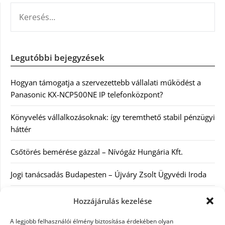
KERESÉS:
Legutóbbi bejegyzések
Hogyan támogatja a szervezettebb vállalati működést a
Panasonic KX-NCP500NE IP telefonközpont?
Könyvelés vállalkozásoknak: így teremthető stabil pénzügyi
háttér
Csőtörés bemérése gázzal – Nívógáz Hungária Kft.
Jogi tanácsadás Budapesten – Újváry Zsolt Ügyvédi Iroda
Arckrémek – mit érdemes tudni az öregedés lassításáról és
Hozzájárulás kezelése
a tudatos bőrápolásról?
A legjobb felhasználói élmény biztosítása érdekében olyan