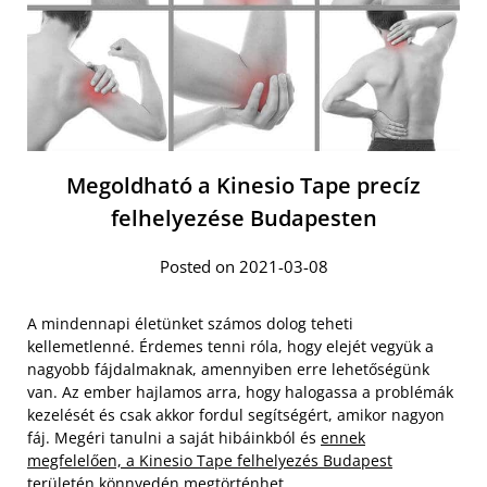
Megoldható a Kinesio Tape precíz
felhelyezése Budapesten
Posted on 2021-03-08
A mindennapi életünket számos dolog teheti
kellemetlenné. Érdemes tenni róla, hogy elejét vegyük a
nagyobb fájdalmaknak, amennyiben erre lehetőségünk
van. Az ember hajlamos arra, hogy halogassa a problémák
kezelését és csak akkor fordul segítségért, amikor nagyon
fáj. Megéri tanulni a saját hibáinkból és
ennek
megfelelően, a Kinesio Tape felhelyezés Budapest
területén könnyedén megtörténhet.