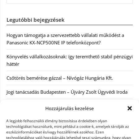
Legutóbbi bejegyzések
Hogyan támogatja a szervezettebb vállalati működést a
Panasonic KX-NCP500NE IP telefonközpont?
Könyvelés vállalkozásoknak: így teremthető stabil pénzügyi
háttér
Csőtörés bemérése gázzal – Nívógáz Hungária Kft.
Jogi tanácsadás Budapesten – Újváry Zsolt Ügyvédi Iroda
Arckrémek – mit érdemes tudni az öregedés lassításáról és
Hozzájárulás kezelése
a tudatos bőrápolásról?
A legjobb felhasználói élmény biztosítása érdekében olyan
technológiákat használunk, mint például a cookie-k, amelyek tárolják az
eszközinformációkat és/vagy hozzáférnek azokhoz. Ezen
Kategóriák
technológiákhoz való hozzájárulás lehetővé teszi számunkra, hogy olyan