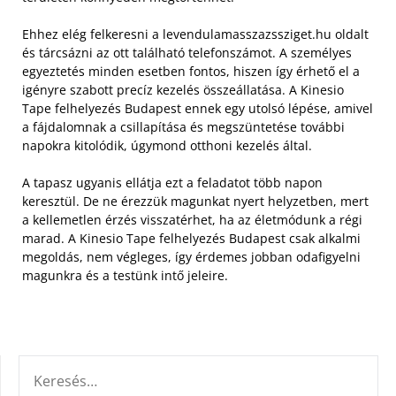
Ehhez elég felkeresni a levendulamasszazssziget.hu oldalt
és tárcsázni az ott található telefonszámot. A személyes
egyeztetés minden esetben fontos, hiszen így érhető el a
igényre szabott precíz kezelés összeállatása. A Kinesio
Tape felhelyezés Budapest ennek egy utolsó lépése, amivel
a fájdalomnak a csillapítása és megszüntetése további
napokra kitolódik, úgymond otthoni kezelés által.
A tapasz ugyanis ellátja ezt a feladatot több napon
keresztül. De ne érezzük magunkat nyert helyzetben, mert
a kellemetlen érzés visszatérhet, ha az életmódunk a régi
marad. A Kinesio Tape felhelyezés Budapest csak alkalmi
megoldás, nem végleges, így érdemes jobban odafigyelni
magunkra és a testünk intő jeleire.
KERESÉS: