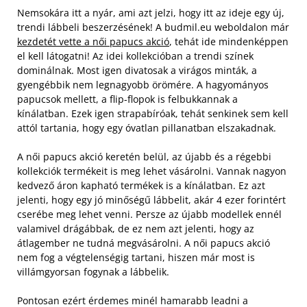
Nemsokára itt a nyár, ami azt jelzi, hogy itt az ideje egy új,
trendi lábbeli beszerzésének! A budmil.eu weboldalon már
kezdetét vette a női papucs akció
, tehát ide mindenképpen
el kell látogatni! Az idei kollekcióban a trendi színek
dominálnak. Most igen divatosak a virágos minták, a
gyengébbik nem legnagyobb örömére. A hagyományos
papucsok mellett, a flip-flopok is felbukkannak a
kínálatban. Ezek igen strapabíróak, tehát senkinek sem kell
attól tartania, hogy egy óvatlan pillanatban elszakadnak.
A női papucs akció keretén belül, az újabb és a régebbi
kollekciók termékeit is meg lehet vásárolni. Vannak nagyon
kedvező áron kapható termékek is a kínálatban. Ez azt
jelenti, hogy egy jó minőségű lábbelit, akár 4 ezer forintért
cserébe meg lehet venni. Persze az újabb modellek ennél
valamivel drágábbak, de ez nem azt jelenti, hogy az
átlagember ne tudná megvásárolni. A női papucs akció
nem fog a végtelenségig tartani, hiszen már most is
villámgyorsan fogynak a lábbelik.
Pontosan ezért érdemes minél hamarabb leadni a