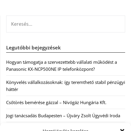
KERESÉS:
Legutóbbi bejegyzések
Hogyan támogatja a szervezettebb vállalati működést a
Panasonic KX-NCP500NE IP telefonközpont?
Könyvelés vállalkozásoknak: így teremthető stabil pénzügyi
háttér
Csőtörés bemérése gázzal – Nívógáz Hungária Kft.
Jogi tanácsadás Budapesten – Újváry Zsolt Ügyvédi Iroda
Arckrémek – mit érdemes tudni az öregedés lassításáról és