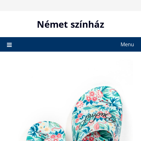
Skip
to
content
Német színház
Menu