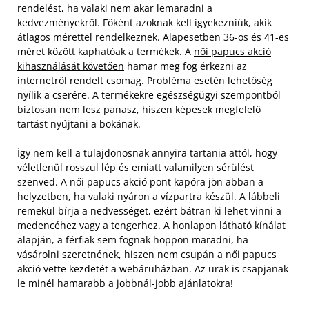
rendelést, ha valaki nem akar lemaradni a
kedvezményekről. Főként azoknak kell igyekezniük, akik
átlagos mérettel rendelkeznek. Alapesetben 36-os és 41-es
méret között kaphatóak a termékek. A
női papucs akció
kihasználását követően
hamar meg fog érkezni az
internetről rendelt csomag. Probléma esetén lehetőség
nyílik a cserére. A termékekre egészségügyi szempontból
biztosan nem lesz panasz, hiszen képesek megfelelő
tartást nyújtani a bokának.
Így nem kell a tulajdonosnak annyira tartania attól, hogy
véletlenül rosszul lép és emiatt valamilyen sérülést
szenved. A női papucs akció pont kapóra jön abban a
helyzetben, ha valaki nyáron a vízpartra készül. A lábbeli
remekül bírja a nedvességet, ezért bátran ki lehet vinni a
medencéhez vagy a tengerhez. A honlapon látható kínálat
alapján, a férfiak sem fognak hoppon maradni, ha
vásárolni szeretnének, hiszen nem csupán a női papucs
akció vette kezdetét a webáruházban. Az urak is csapjanak
le minél hamarabb a jobbnál-jobb ajánlatokra!