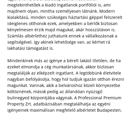
megtekinthetőek a kiadó ingatlanok portfóliói is, ami
majdnem olyan, mintha személyesen látnánk. Modern
kialakítású, minden szükséges háztartási géppel felszerelt
ideiglenes otthonok ezek, amelyekben a bérlők biztosan
kényelmesen érzik majd magukat, akár hosszútávon is.
Számlás albérlethez juthatunk ennek a vállalkozásnak a
segítségével, így akinek lehetősége van, az kérhet rá
lakhatási támogatást is.
Mindenkinek más az igénye a bérelt lakást illetően, de ha
ezeket elmondja a cég munkatársának, akkor biztosan
megtalálják az elképzelt ingatlant. A legtöbbünk életvitele
nagyban befolyásolja, hogy hol tudjuk igazán otthon érezni
magunkat. Vannak, akik a belvároshoz közeli környezetbe
költöznének, mások pedig az állandóan nyüzsgő
bulinegyed központjába vágynak. A Professional Premium
Property Zrt. adatbázisában megtalálhatja az egyéni
igényeinek maximálisan megfelelő albérletet Budapesten.