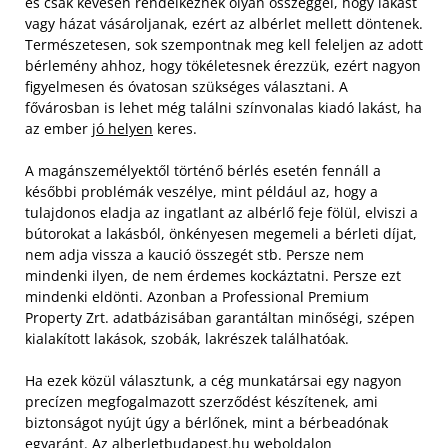
és csak kevesen rendelkeznek olyan összeggel, hogy lakást
vagy házat vásároljanak, ezért az albérlet mellett döntenek.
Természetesen, sok szempontnak meg kell feleljen az adott
bérlemény ahhoz, hogy tökéletesnek érezzük, ezért nagyon
figyelmesen és óvatosan szükséges választani. A
fővárosban is lehet még találni színvonalas kiadó lakást, ha
az ember
jó helyen
keres.
A magánszemélyektől történő bérlés esetén fennáll a
későbbi problémák veszélye, mint például az, hogy a
tulajdonos eladja az ingatlant az albérlő feje fölül, elviszi a
bútorokat a lakásból, önkényesen megemeli a bérleti díjat,
nem adja vissza a kaució összegét stb. Persze nem
mindenki ilyen, de nem érdemes kockáztatni. Persze ezt
mindenki eldönti. Azonban a Professional Premium
Property Zrt. adatbázisában garantáltan minőségi, szépen
kialakított lakások, szobák, lakrészek találhatóak.
Ha ezek közül választunk, a cég munkatársai egy nagyon
precízen megfogalmazott szerződést készítenek, ami
biztonságot nyújt úgy a bérlőnek, mint a bérbeadónak
egyaránt. Az alberletbudapest.hu weboldalon