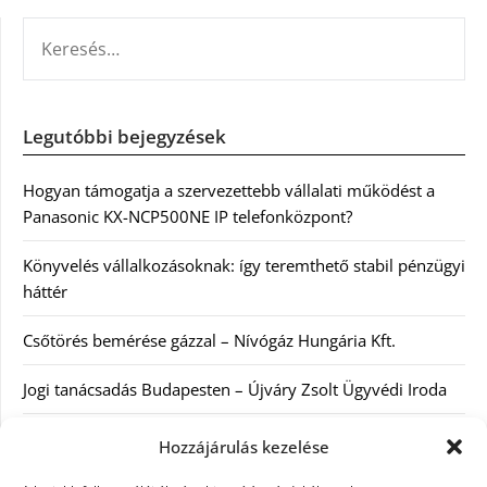
KERESÉS:
Legutóbbi bejegyzések
Hogyan támogatja a szervezettebb vállalati működést a
Panasonic KX-NCP500NE IP telefonközpont?
Könyvelés vállalkozásoknak: így teremthető stabil pénzügyi
háttér
Csőtörés bemérése gázzal – Nívógáz Hungária Kft.
Jogi tanácsadás Budapesten – Újváry Zsolt Ügyvédi Iroda
Arckrémek – mit érdemes tudni az öregedés lassításáról és
Hozzájárulás kezelése
a tudatos bőrápolásról?