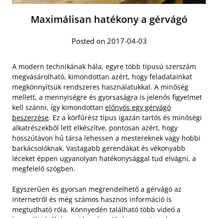
Maximálisan hatékony a gérvágó
Posted on 2017-04-03
A modern technikának hála, egyre több típusú szerszám
megvásárolható, kimondottan azért, hogy feladatainkat
megkönnyítsük rendszeres használatukkal. A minőség
mellett, a mennyiségre és gyorsaságra is jelenős figyelmet
kell szánni, így kimondottan
előnyös egy gérvágó
beszerzése
. Ez a körfűrész típus igazán tartós és minőségi
alkatrészekből lett elkészítve, pontosan azért, hogy
hosszútávon hű társa lehessen a mestereknek vagy hobbi
barkácsolóknak. Vastagabb gerendákat és vékonyabb
léceket éppen ugyanolyan hatékonysággal tud elvágni, a
megfelelő szögben.
Egyszerűen és gyorsan megrendelhető a gérvágó az
internetről és még számos hasznos információ is
megtudható róla. Könnyedén található több videó a