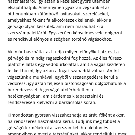
használatáról, így aztán a kezelését gyors ütemben
elsajátíthatjuk. Amennyiben gyakran végzünk el az
otthonunkban különböző javításokat, szereléseket,
amelyekhez főként fa alkotórészek kellenek, akkor a
gérvágó olyan készülék, ami nem maradhat ki a
szerszámpalettáról. Egyszerűen kényelmes vele dolgozni
és rendkívül előnyös a szögben történő vágásokhoz.
Aki már használta, azt tudja milyen előnyöket
biztosít a
gérvágó és mindig
ragaszkodni fog hozzá. Az éles fűrész-
plattot ellátták egy védőburkolattal, amit a vágás kezdetén
fel kell húzni, így aztán a fogak szabaddá válnak. Amint
végeztünk a munkával, egyből visszaengedésre kerül a
védőrész, így aztán teljesen biztonságosan dolgozhatunk a
berendezéssel. A gérvágó utolérhetetlen a
hatékonyságban, amit érdemes kitapasztalni és
rendszeresen kiélvezni a barkácsolás során.
Kimondottan gyorsan visszahozhatja az árát, főként akkor,
ha rendszeres használatra kerül. Tudjunk meg többet a
gérvágó termékekről a szerszamkell.hu oldalon és
amennyiben elnyeri a tetszésünket, akkor rendeljük is meg