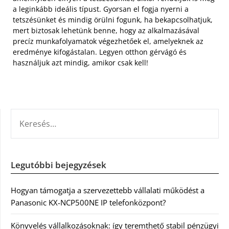
a leginkább ideális típust. Gyorsan el fogja nyerni a
tetszésünket és mindig örülni fogunk, ha bekapcsolhatjuk,
mert biztosak lehetünk benne, hogy az alkalmazásával
precíz munkafolyamatok végezhetőek el, amelyeknek az
eredménye kifogástalan. Legyen otthon gérvágó és
használjuk azt mindig, amikor csak kell!
KERESÉS:
Legutóbbi bejegyzések
Hogyan támogatja a szervezettebb vállalati működést a
Panasonic KX-NCP500NE IP telefonközpont?
Könyvelés vállalkozásoknak: így teremthető stabil pénzügyi