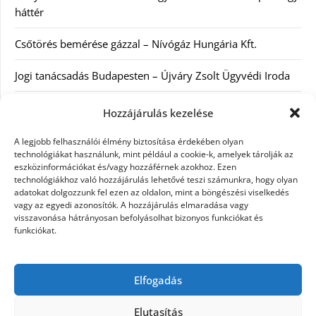
háttér
Csőtörés bemérése gázzal – Nívógáz Hungária Kft.
Jogi tanácsadás Budapesten – Újváry Zsolt Ügyvédi Iroda
Arckrémek – mit érdemes tudni az öregedés lassításáról és
Hozzájárulás kezelése
a tudatos bőrápolásról?
A legjobb felhasználói élmény biztosítása érdekében olyan
technológiákat használunk, mint például a cookie-k, amelyek tárolják az
Kategóriák
eszközinformációkat és/vagy hozzáférnek azokhoz. Ezen
technológiákhoz való hozzájárulás lehetővé teszi számunkra, hogy olyan
adatokat dolgozzunk fel ezen az oldalon, mint a böngészési viselkedés
Egyéb kategória
vagy az egyedi azonosítók. A hozzájárulás elmaradása vagy
visszavonása hátrányosan befolyásolhat bizonyos funkciókat és
funkciókat.
Szolgáltatás
Szórakozás
Elfogadás
Webáruház
Elutasítás