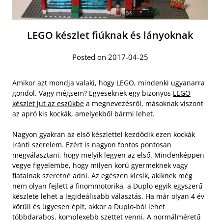
LEGO készlet fiúknak és lányoknak
Posted on 2017-04-25
Amikor azt mondja valaki, hogy LEGO, mindenki ugyanarra
gondol. Vagy mégsem? Egyeseknek egy bizonyos
LEGO
készlet jut az eszükbe
a megnevezésről, másoknak viszont
az apró kis kockák, amelyekből bármi lehet.
Nagyon gyakran az első készlettel kezdődik ezen kockák
iránti szerelem. Ezért is nagyon fontos pontosan
megválasztani, hogy melyik legyen az első. Mindenképpen
vegye figyelembe, hogy milyen korú gyermeknek vagy
fiatalnak szeretné adni. Az egészen kicsik, akiknek még
nem olyan fejlett a finommotorika, a Duplo egyik egyszerű
készlete lehet a legideálisabb választás.
Ha már olyan 4 év
körüli és ügyesen épít, akkor a Duplo-ból lehet
többdarabos, komplexebb szettet venni. A normálméretű