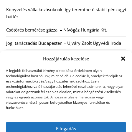
Könyvelés vállalkozásoknak: így teremthető stabil pénzügyi
háttér
Csőtörés bemérése gázzal – Nívógáz Hungária Kft.
Jogi tanácsadás Budapesten – Újváry Zsolt Ügyvédi Iroda
Arckrémek – mit érdemes tudni az öregedés lassításáról és
Hozzájárulás kezelése
a tudatos bőrápolásról?
A legjobb felhasználói élmény biztosítása érdekében olyan
technológiákat használunk, mint például a cookie-k, amelyek tárolják az
Kategóriák
eszközinformációkat és/vagy hozzáférnek azokhoz. Ezen
technológiákhoz való hozzájárulás lehetővé teszi számunkra, hogy olyan
adatokat dolgozzunk fel ezen az oldalon, mint a böngészési viselkedés
Egyéb kategória
vagy az egyedi azonosítók. A hozzájárulás elmaradása vagy
visszavonása hátrányosan befolyásolhat bizonyos funkciókat és
funkciókat.
Szolgáltatás
Szórakozás
Elfogadás