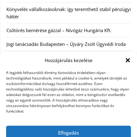
Könyvelés vállalkozásoknak: így teremthető stabil pénzügyi
háttér
Csőtörés bemérése gázzal – Nívógáz Hungária Kft.
Jogi tanácsadás Budapesten – Újváry Zsolt Ügyvédi Iroda
Arckrémek – mit érdemes tudni az öregedés lassításáról és
Hozzájárulás kezelése
a tudatos bőrápolásról?
A legjobb felhasználói élmény biztosítása érdekében olyan
technológiákat használunk, mint például a cookie-k, amelyek tárolják az
Kategóriák
eszközinformációkat és/vagy hozzáférnek azokhoz. Ezen
technológiákhoz való hozzájárulás lehetővé teszi számunkra, hogy olyan
adatokat dolgozzunk fel ezen az oldalon, mint a böngészési viselkedés
Egyéb kategória
vagy az egyedi azonosítók. A hozzájárulás elmaradása vagy
visszavonása hátrányosan befolyásolhat bizonyos funkciókat és
funkciókat.
Szolgáltatás
Szórakozás
Elfogadás