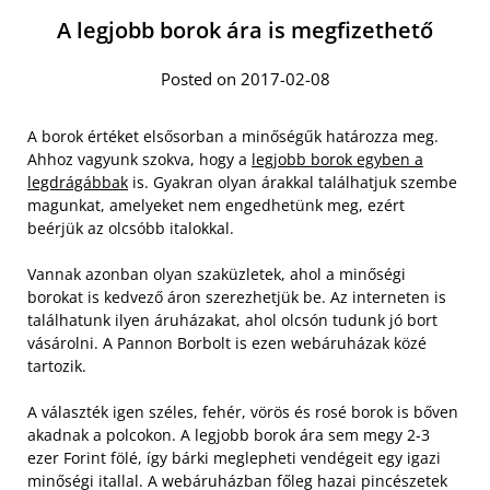
A legjobb borok ára is megfizethető
Posted on 2017-02-08
A borok értéket elsősorban a minőségűk határozza meg.
Ahhoz vagyunk szokva, hogy a
legjobb borok egyben a
legdrágábbak
is. Gyakran olyan árakkal találhatjuk szembe
magunkat, amelyeket nem engedhetünk meg, ezért
beérjük az olcsóbb italokkal.
Vannak azonban olyan szaküzletek, ahol a minőségi
borokat is kedvező áron szerezhetjük be. Az interneten is
találhatunk ilyen áruházakat, ahol olcsón tudunk jó bort
vásárolni. A Pannon Borbolt is ezen webáruházak közé
tartozik.
A választék igen széles, fehér, vörös és rosé borok is bőven
akadnak a polcokon. A legjobb borok ára sem megy 2-3
ezer Forint fölé, így bárki meglepheti vendégeit egy igazi
minőségi itallal. A webáruházban főleg hazai pincészetek