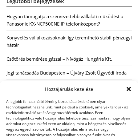
Legutóbbi bejegyzések
Hogyan támogatja a szervezettebb vállalati működést a
Panasonic KX-NCP500NE IP telefonközpont?
Könyvelés vállalkozásoknak: így teremthető stabil pénzügyi
háttér
Csőtörés bemérése gázzal – Nívógáz Hungária Kft.
Jogi tanácsadás Budapesten – Újváry Zsolt Ügyvédi Iroda
Arckrémek – mit érdemes tudni az öregedés lassításáról és
Hozzájárulás kezelése
a tudatos bőrápolásról?
A legjobb felhasználói élmény biztosítása érdekében olyan
technológiákat használunk, mint például a cookie-k, amelyek tárolják az
Kategóriák
eszközinformációkat és/vagy hozzáférnek azokhoz. Ezen
technológiákhoz való hozzájárulás lehetővé teszi számunkra, hogy olyan
adatokat dolgozzunk fel ezen az oldalon, mint a böngészési viselkedés
Egyéb kategória
vagy az egyedi azonosítók. A hozzájárulás elmaradása vagy
visszavonása hátrányosan befolyásolhat bizonyos funkciókat és