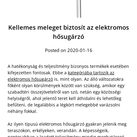
Kellemes meleget biztosít az elektromos
hősugárzó
Posted on 2020-01-16
A hatékonyság és teljesítmény bizonyos termékek esetében
kifejezetten fontosak. Ebbe a
kategóriába tartozik az
elektromos hősugárzó
is, mint olyan. Az álló változatokra
főként olyan körülmények között van szükség, amikor egy
szabadtéri összejövetelről van szó, netán egy közösségi
helyiségről, ahol jelentő teret kell áthidalni és lehetőleg
befűteni, de legalábbis a légkört melegebbé varázsolni
néhány fokkal.
Az ilyen típusú elektromos hősugárzó gyakran jelenik meg
teraszokon, erkélyeken, verandán. A képességeik,
pontosabban a leadott teljesítmény mindig meghatározó,