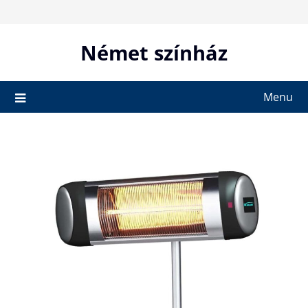
Skip
to
content
Német színház
Menu