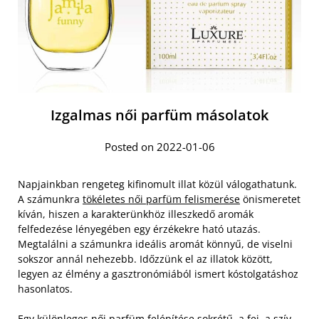
Izgalmas női parfüm másolatok
Posted on 2022-01-06
Napjainkban rengeteg kifinomult illat közül válogathatunk.
A számunkra
tökéletes női parfüm felismerése
önismeretet
kíván, hiszen a karakterünkhöz illeszkedő aromák
felfedezése lényegében egy érzékekre ható utazás.
Megtalálni a számunkra ideális aromát könnyű, de viselni
sokszor annál nehezebb. Időzzünk el az illatok között,
legyen az élmény a gasztronómiából ismert kóstolgatáshoz
hasonlatos.
Egy különleges női parfüm felépítése sokrétű, a fej, a szív