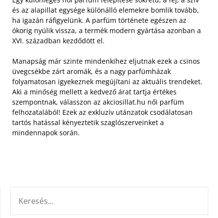
és az alapillat egysége különálló elemekre bomlik tovább,
ha igazán ráfigyelünk. A parfüm története egészen az
ókorig nyúlik vissza, a termék modern gyártása azonban a
XVI. században kezdődött el.
Manapság már szinte mindenkihez eljutnak ezek a csinos
üvegcsékbe zárt aromák, és a nagy parfümházak
folyamatosan igyekeznek megújítani az aktuális trendeket.
Aki a minőség mellett a kedvező árat tartja értékes
szempontnak, válasszon az akciosillat.hu női parfüm
felhozatalából! Ezek az exkluzív utánzatok csodálatosan
tartós hatással kényeztetik szaglószerveinket a
mindennapok során.
KERESÉS: