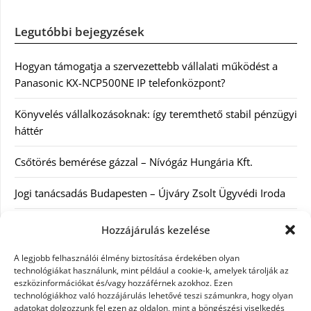
Legutóbbi bejegyzések
Hogyan támogatja a szervezettebb vállalati működést a
Panasonic KX-NCP500NE IP telefonközpont?
Könyvelés vállalkozásoknak: így teremthető stabil pénzügyi
háttér
Csőtörés bemérése gázzal – Nívógáz Hungária Kft.
Jogi tanácsadás Budapesten – Újváry Zsolt Ügyvédi Iroda
Arckrémek – mit érdemes tudni az öregedés lassításáról és
Hozzájárulás kezelése
a tudatos bőrápolásról?
A legjobb felhasználói élmény biztosítása érdekében olyan
technológiákat használunk, mint például a cookie-k, amelyek tárolják az
eszközinformációkat és/vagy hozzáférnek azokhoz. Ezen
Kategóriák
technológiákhoz való hozzájárulás lehetővé teszi számunkra, hogy olyan
adatokat dolgozzunk fel ezen az oldalon, mint a böngészési viselkedés