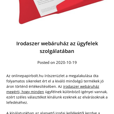
Irodaszer webáruház az ügyfelek
szolgálatában
Posted on 2020-10-19
Az onlinepapirbolt.hu írószerüzlet a megalakulása óta
folyamatos sikereket ért el a kiváló minőségű termékek jó
áron történő értékesítésében. Az
irodaszer webáruház
megérti, hogy minden
ügyfélnek különböző igényei vannak,
ezért széles választékot kínálunk ezeknek az elvárásoknak a
lefedéséhez.
A kínálatunkban az alapvető irodai kellékektől kezdve a