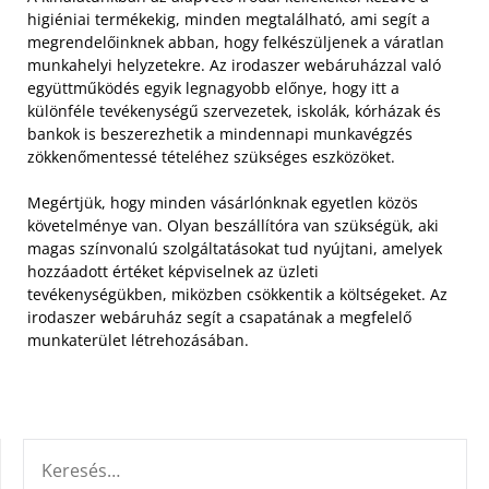
higiéniai termékekig, minden megtalálható, ami segít a
megrendelőinknek abban, hogy felkészüljenek a váratlan
munkahelyi helyzetekre. Az irodaszer webáruházzal való
együttműködés egyik legnagyobb előnye, hogy itt a
különféle tevékenységű szervezetek, iskolák, kórházak és
bankok is beszerezhetik a mindennapi munkavégzés
zökkenőmentessé tételéhez szükséges eszközöket.
Megértjük, hogy minden vásárlónknak egyetlen közös
követelménye van. Olyan beszállítóra van szükségük, aki
magas színvonalú szolgáltatásokat tud nyújtani, amelyek
hozzáadott értéket képviselnek az üzleti
tevékenységükben, miközben csökkentik a költségeket. Az
irodaszer webáruház segít a csapatának a megfelelő
munkaterület létrehozásában.
KERESÉS: