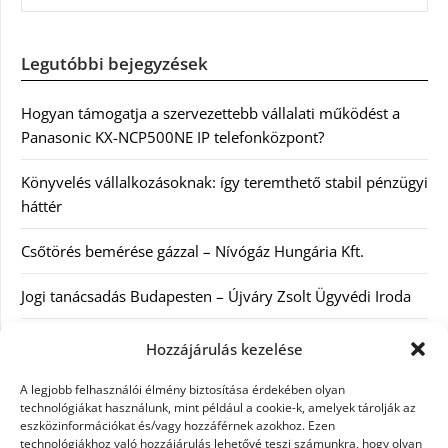
Legutóbbi bejegyzések
Hogyan támogatja a szervezettebb vállalati működést a
Panasonic KX-NCP500NE IP telefonközpont?
Könyvelés vállalkozásoknak: így teremthető stabil pénzügyi
háttér
Csőtörés bemérése gázzal – Nívógáz Hungária Kft.
Jogi tanácsadás Budapesten – Újváry Zsolt Ügyvédi Iroda
Arckrémek – mit érdemes tudni az öregedés lassításáról és
Hozzájárulás kezelése
a tudatos bőrápolásról?
A legjobb felhasználói élmény biztosítása érdekében olyan
technológiákat használunk, mint például a cookie-k, amelyek tárolják az
eszközinformációkat és/vagy hozzáférnek azokhoz. Ezen
Kategóriák
technológiákhoz való hozzájárulás lehetővé teszi számunkra, hogy olyan