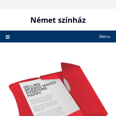
Skip
to
content
Német színház
Menu