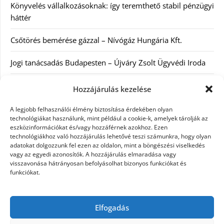
Könyvelés vállalkozásoknak: így teremthető stabil pénzügyi
háttér
Csőtörés bemérése gázzal – Nívógáz Hungária Kft.
Jogi tanácsadás Budapesten – Újváry Zsolt Ügyvédi Iroda
Arckrémek – mit érdemes tudni az öregedés lassításáról és
Hozzájárulás kezelése
a tudatos bőrápolásról?
A legjobb felhasználói élmény biztosítása érdekében olyan
technológiákat használunk, mint például a cookie-k, amelyek tárolják az
Kategóriák
eszközinformációkat és/vagy hozzáférnek azokhoz. Ezen
technológiákhoz való hozzájárulás lehetővé teszi számunkra, hogy olyan
adatokat dolgozzunk fel ezen az oldalon, mint a böngészési viselkedés
Egyéb kategória
vagy az egyedi azonosítók. A hozzájárulás elmaradása vagy
visszavonása hátrányosan befolyásolhat bizonyos funkciókat és
funkciókat.
Szolgáltatás
Szórakozás
Elfogadás
Webáruház