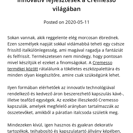
világában
Posted on 2020-05-11
Sokan vannak, akik reggelente elég morcosan ébrednek.
Ezen személyek napját sokkal vidámabbá teheti egy csésze
frissítő italkülönlegesség, ami magával ragadja a fantáziát
és felfrissít. Természetesen nem mindegy, hogy pontosan
mivel készítjük el ezeket a finomságokat. A
Cremesso
termékei között
rátalálunk a tökéletes eszközpalettára és
minden olyan kiegészítőre, amire csak szükségünk lehet.
Ilyen formában elérhetőek az innovatív technológiával
rendelkező és kedvező áron beszerezhető kapszulás kávé-,
illetve teafőző egységek. Az ezekbe illeszkedő Cremesso
kapszulák, amelyek megfelelő arányban tartalmazzák az
összetevőket, amikből a páratlan italcsoda születik meg.
Mindezeken kívül, igen hasznos és gyakran dekoratív
tartozékok, tejhabosító és kapszulatartó állvány képében,