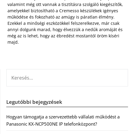
valamint még ott vannak a tisztításra szolgáló kiegészítők,
amelyekkel biztosítható a Cremesso készülékek igényes
működése és fokozható az amúgy is páratlan élmény.
Ezekkel a minőségi eszközökkel felszerelkezve, már csak
annyi dolgunk marad, hogy élvezzük a nedűk aromáját és
még az is lehet, hogy az ébredést mostantól öröm kíséri
majd.
KERESÉS:
Legutóbbi bejegyzések
Hogyan támogatja a szervezettebb vállalati működést a
Panasonic KX-NCP500NE IP telefonközpont?