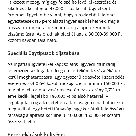
Ft között mozog, míg egy felszólító levél elkészítése és
kiküldése körülbelül 45.000 Ft-ba kerül. Ügyfélként
érdemes figyelembe venni, hogy a rövidebb telefonos
egyeztetések (15 perc alatt) ingyenesek lehetnek, míg a
hosszabb konzultációk már óradíj alapon kerülnek
elszámolásra. Az óradíjak piaci átlaga a 30.000-39.000 Ft
közötti sávban található.
Speciális ügytípusok díjszabása
Az ingatlanügyletekkel kapcsolatos ügyvédi munkadíj
jellemzően az ingatlan forgalmi értékének százalékában
kerül meghatározásra. Egy egyszerű adásvételi szerződés
esetén ez 0,4-0,6% között mozog, de minimum 150.000 Ft,
míg hitellel történő vásárlás esetén ez az arány 0,7%-ra
emelkedik, legalább 180.000 Ft-os alsó határral. A
cégalapítási ügyek esetében a társasági forma határozza
meg a díjat: egy betéti társaság vagy korlátolt felelősségű
társaság alapítása körülbelül 100.000-150.000 Ft közötti
összeget jelent.
Peres eljárások költségei