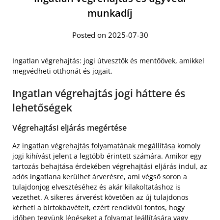
munkadíj
Posted on 2025-07-30
Ingatlan végrehajtás: jogi útvesztők és mentőövek, amikkel
megvédheti otthonát és jogait.
Ingatlan végrehajtás jogi háttere és
lehetőségek
Végrehajtási eljárás megértése
Az
ingatlan végrehajtás folyamatának megállítása
komoly
jogi kihívást jelent a legtöbb érintett számára. Amikor egy
tartozás behajtása érdekében végrehajtási eljárás indul, az
adós ingatlana kerülhet árverésre, ami végső soron a
tulajdonjog elvesztéséhez és akár kilakoltatáshoz is
vezethet. A sikeres árverést követően az új tulajdonos
kérheti a birtokbavételt, ezért rendkívül fontos, hogy
időben tegyünk lépéseket a folyamat leállítására vagy