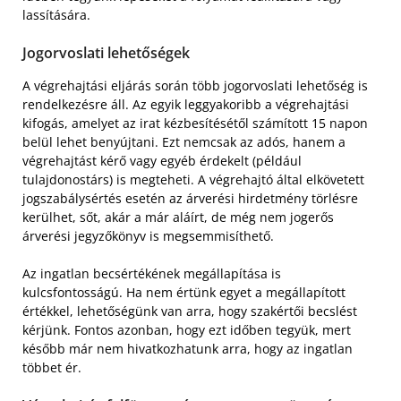
lassítására.
Jogorvoslati lehetőségek
A végrehajtási eljárás során több jogorvoslati lehetőség is
rendelkezésre áll. Az egyik leggyakoribb a végrehajtási
kifogás, amelyet az irat kézbesítésétől számított 15 napon
belül lehet benyújtani. Ezt nemcsak az adós, hanem a
végrehajtást kérő vagy egyéb érdekelt (például
tulajdonostárs) is megteheti. A végrehajtó által elkövetett
jogszabálysértés esetén az árverési hirdetmény törlésre
kerülhet, sőt, akár a már aláírt, de még nem jogerős
árverési jegyzőkönyv is megsemmisíthető.
Az ingatlan becsértékének megállapítása is
kulcsfontosságú. Ha nem értünk egyet a megállapított
értékkel, lehetőségünk van arra, hogy szakértői becslést
kérjünk. Fontos azonban, hogy ezt időben tegyük, mert
később már nem hivatkozhatunk arra, hogy az ingatlan
többet ér.