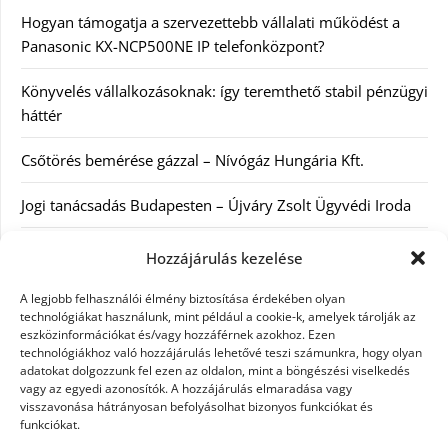
Hogyan támogatja a szervezettebb vállalati működést a
Panasonic KX-NCP500NE IP telefonközpont?
Könyvelés vállalkozásoknak: így teremthető stabil pénzügyi
háttér
Csőtörés bemérése gázzal – Nívógáz Hungária Kft.
Jogi tanácsadás Budapesten – Újváry Zsolt Ügyvédi Iroda
Arckrémek – mit érdemes tudni az öregedés lassításáról és
Hozzájárulás kezelése
a tudatos bőrápolásról?
A legjobb felhasználói élmény biztosítása érdekében olyan
technológiákat használunk, mint például a cookie-k, amelyek tárolják az
Kategóriák
eszközinformációkat és/vagy hozzáférnek azokhoz. Ezen
technológiákhoz való hozzájárulás lehetővé teszi számunkra, hogy olyan
adatokat dolgozzunk fel ezen az oldalon, mint a böngészési viselkedés
Egyéb kategória
vagy az egyedi azonosítók. A hozzájárulás elmaradása vagy
visszavonása hátrányosan befolyásolhat bizonyos funkciókat és
funkciókat.
Szolgáltatás