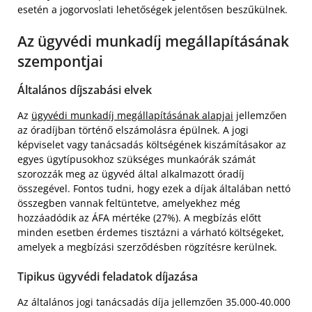
esetén a jogorvoslati lehetőségek jelentősen beszűkülnek.
Az ügyvédi munkadíj megállapításának
szempontjai
Általános díjszabási elvek
Az
ügyvédi munkadíj megállapításának alapjai
jellemzően
az óradíjban történő elszámolásra épülnek. A jogi
képviselet vagy tanácsadás költségének kiszámításakor az
egyes ügytípusokhoz szükséges munkaórák számát
szorozzák meg az ügyvéd által alkalmazott óradíj
összegével. Fontos tudni, hogy ezek a díjak általában nettó
összegben vannak feltüntetve, amelyekhez még
hozzáadódik az ÁFA mértéke (27%). A megbízás előtt
minden esetben érdemes tisztázni a várható költségeket,
amelyek a megbízási szerződésben rögzítésre kerülnek.
Tipikus ügyvédi feladatok díjazása
Az általános jogi tanácsadás díja jellemzően 35.000-40.000