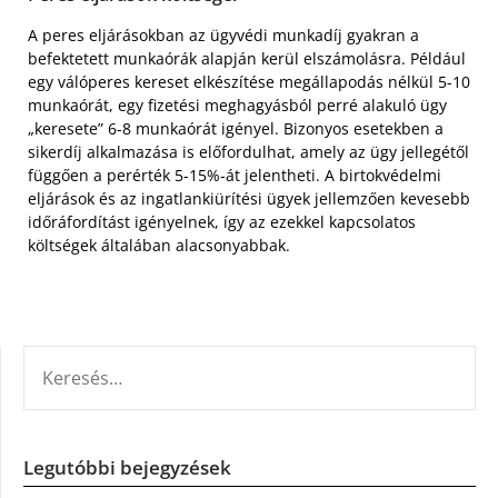
A peres eljárásokban az ügyvédi munkadíj gyakran a
befektetett munkaórák alapján kerül elszámolásra. Például
egy válóperes kereset elkészítése megállapodás nélkül 5-10
munkaórát, egy fizetési meghagyásból perré alakuló ügy
„keresete” 6-8 munkaórát igényel. Bizonyos esetekben a
sikerdíj alkalmazása is előfordulhat, amely az ügy jellegétől
függően a perérték 5-15%-át jelentheti. A birtokvédelmi
eljárások és az ingatlankiürítési ügyek jellemzően kevesebb
időráfordítást igényelnek, így az ezekkel kapcsolatos
költségek általában alacsonyabbak.
KERESÉS:
Legutóbbi bejegyzések