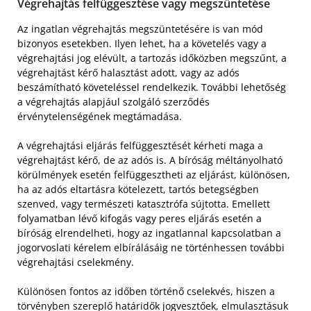
Végrehajtás felfüggesztése vagy megszüntetése
Az ingatlan végrehajtás megszüntetésére is van mód
bizonyos esetekben. Ilyen lehet, ha a követelés vagy a
végrehajtási jog elévült, a tartozás időközben megszűnt, a
végrehajtást kérő halasztást adott, vagy az adós
beszámítható követeléssel rendelkezik. További lehetőség
a végrehajtás alapjául szolgáló szerződés
érvénytelenségének megtámadása.
A végrehajtási eljárás felfüggesztését kérheti maga a
végrehajtást kérő, de az adós is. A bíróság méltányolható
körülmények esetén felfüggesztheti az eljárást, különösen,
ha az adós eltartásra kötelezett, tartós betegségben
szenved, vagy természeti katasztrófa sújtotta. Emellett
folyamatban lévő kifogás vagy peres eljárás esetén a
bíróság elrendelheti, hogy az ingatlannal kapcsolatban a
jogorvoslati kérelem elbírálásáig ne történhessen további
végrehajtási cselekmény.
Különösen fontos az időben történő cselekvés, hiszen a
törvényben szereplő határidők jogvesztőek, elmulasztásuk