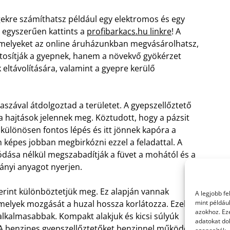
ekre számíthatsz például egy elektromos és egy
 egyszerűen kattints a
profibarkacs.hu linkre
! A
 amelyeket az online áruházunkban megvásárolhatsz,
tosítják a gyepnek, hanem a növekvő gyökérzet
 eltávolítására, valamint a gyepre kerülő
aszával átdolgoztad a területet. A gyepszellőztető
uja hajtások jelennek meg. Köztudott, hogy a pázsit
különösen fontos lépés és itt jönnek kapóra a
képes jobban megbirkózni ezzel a feladattal. A
lódása nélkül megszabadítják a füvet a mohától és a
ányi anyagot nyerjen.
erint különböztetjük meg. Ez alapján vannak
A legjobb f
elyek mozgását a huzal hossza korlátozza. Ezek a
mint példáu
azokhoz. Ez
lkalmasabbak. Kompakt alakjuk és kicsi súlyúk
adatokat dol
 A benzines gyepszellőztetőket benzinnel működő