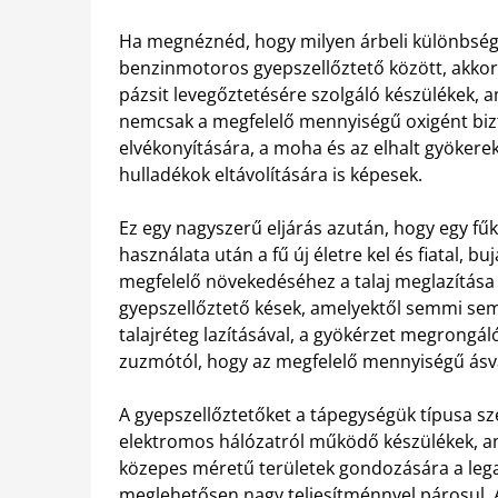
Ha megnéznéd, hogy milyen árbeli különbség
benzinmotoros gyepszellőztető között, akkor
pázsit levegőztetésére szolgáló készülékek,
nemcsak a megfelelő mennyiségű oxigént biz
elvékonyítására, a moha és az elhalt gyökerek
hulladékok eltávolítására is képesek.
Ez egy nagyszerű eljárás azután, hogy egy fűk
használata után a fű új életre kel és fiatal, b
megfelelő növekedéséhez a talaj meglazítása 
gyepszellőztető kések, amelyektől semmi sem 
talajréteg lazításával, a gyökérzet megrongá
zuzmótól, hogy az megfelelő mennyiségű ásv
A gyepszellőztetőket a tápegységük típusa sz
elektromos hálózatról működő készülékek, am
közepes méretű területek gondozására a lega
meglehetősen nagy teljesítménnyel párosul.