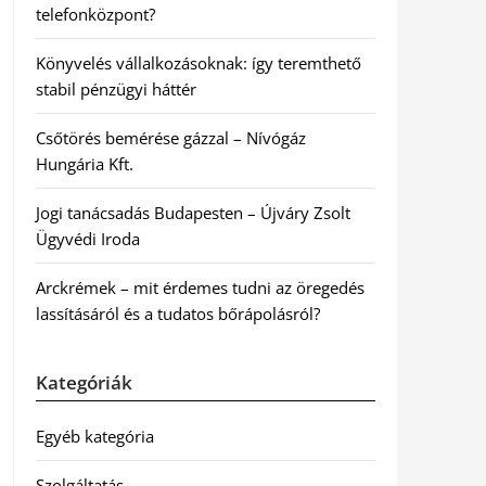
telefonközpont?
Könyvelés vállalkozásoknak: így teremthető
stabil pénzügyi háttér
Csőtörés bemérése gázzal – Nívógáz
Hungária Kft.
Jogi tanácsadás Budapesten – Újváry Zsolt
Ügyvédi Iroda
Arckrémek – mit érdemes tudni az öregedés
lassításáról és a tudatos bőrápolásról?
Kategóriák
Egyéb kategória
Szolgáltatás