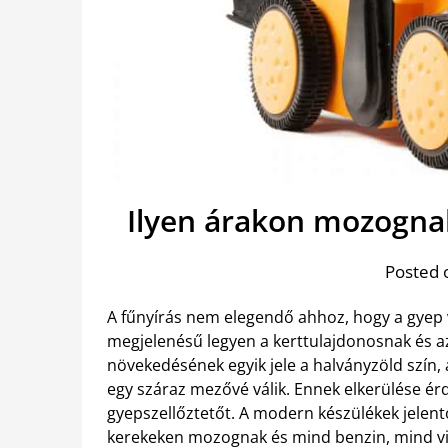
Ilyen árakon mozogna
Posted 
A fűnyírás nem elegendő ahhoz, hogy a gyep 
megjelenésű legyen a kerttulajdonosnak és a
növekedésének egyik jele a halványzöld szín,
egy száraz mezővé válik. Ennek elkerülése érd
gyepszellőztetőt. A modern készülékek jelen
kerekeken mozognak és mind benzin, mind v