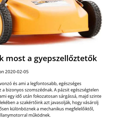
k most a gyepszellőztetők
on 2020-02-05
vonzó és ami a legfontosabb, egészséges
z a bizonyos szomszédnak. A pázsit egészségtelen
 ami egy idő után fokozatosan sárgássá, majd szinte
ekében a szakértőink azt javasolják, hogy vásárolj
tősen különböznek a mechanikus megfelelőiktől,
illanymotorral működnek.