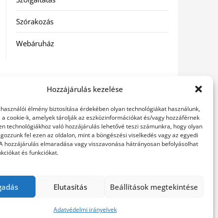
Szórakozás
Webáruház
Hozzájárulás kezelése
elhasználói élmény biztosítása érdekében olyan technológiákat használunk,
l a cookie-k, amelyek tárolják az eszközinformációkat és/vagy hozzáférnek
en technológiákhoz való hozzájárulás lehetővé teszi számunkra, hogy olyan
gozzunk fel ezen az oldalon, mint a böngészési viselkedés vagy az egyedi
 A hozzájárulás elmaradása vagy visszavonása hátrányosan befolyásolhat
kciókat és funkciókat.
gadás
Elutasítás
Beállítások megtekintése
Adatvédelmi irányelvek