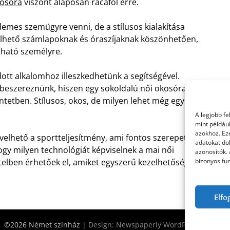
kosóra
viszont alaposan rácáfol erre.
mes szemügyre venni, de a stílusos kialakítása
rélhető számlapoknak és óraszíjaknak köszönhetően,
bható személyre.
ott alkalomhoz illeszkedhetünk a segítségével.
beszereznünk, hiszen egy sokoldalú női okosóra
ntetben. Stílusos, okos, de milyen lehet még egy
A legjobb f
mint példáu
azokhoz. Ez
elhető a sportteljesítmény, ami fontos szerepet
adatokat dol
ogy milyen technológiát képviselnek a mai női
azonosítók.
bizonyos fun
itelben érhetőek el, amiket egyszerű kezelhetőség
Elfo
©2026 Német színház
| Design:
Newspaperly WordPress Theme