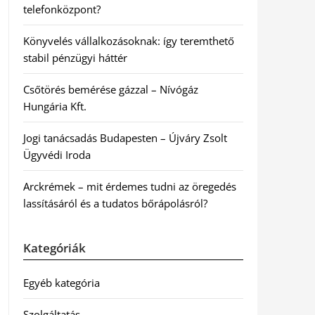
telefonközpont?
Könyvelés vállalkozásoknak: így teremthető
stabil pénzügyi háttér
Csőtörés bemérése gázzal – Nívógáz
Hungária Kft.
Jogi tanácsadás Budapesten – Újváry Zsolt
Ügyvédi Iroda
Arckrémek – mit érdemes tudni az öregedés
lassításáról és a tudatos bőrápolásról?
Kategóriák
Egyéb kategória
Szolgáltatás