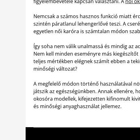
figyelembevétele kapcsán választani. A
női o
Nemcsak a számos hasznos funkció miatt érde
szintén páratlanul lehengerlővé teszi. A cse
egyetlen női karóra is számtalan módon sza
Így soha nem válik unalmassá és mindig az ad
Nem kell minden eseményre más kiegészítőt 
teljes mértékben elégnek számít ebben a teki
minőségi változat?
A megfelelő módon történő használatával növ
játszik az egészségünkben. Annak ellenére, h
okosóra modellek, kifejezetten kifinomult kiv
és minőségi anyaghasználat jellemez.