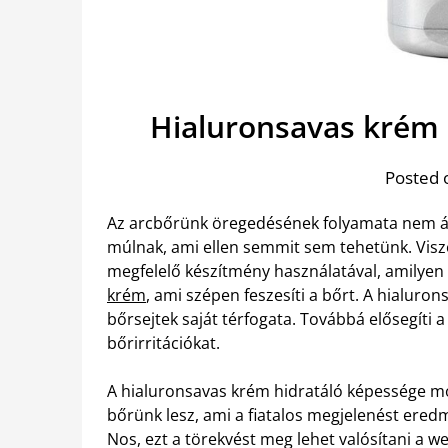
Hialuronsavas krém 
Posted 
Az arcbőrünk öregedésének folyamata nem áll
múlnak, ami ellen semmit sem tehetünk. Visz
megfelelő készítmény használatával, amilyen 
krém
, ami szépen feszesíti a bőrt. A hialuron
bőrsejtek saját térfogata. Továbbá elősegíti 
bőrirritációkat.
A hialuronsavas krém hidratáló képessége m
bőrünk lesz, ami a fiatalos megjelenést ered
Nos, ezt a törekvést meg lehet valósítani a w