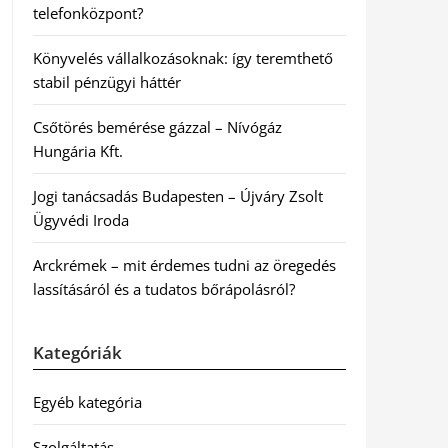
telefonközpont?
Könyvelés vállalkozásoknak: így teremthető
stabil pénzügyi háttér
Csőtörés bemérése gázzal – Nívógáz
Hungária Kft.
Jogi tanácsadás Budapesten – Újváry Zsolt
Ügyvédi Iroda
Arckrémek – mit érdemes tudni az öregedés
lassításáról és a tudatos bőrápolásról?
Kategóriák
Egyéb kategória
Szolgáltatás