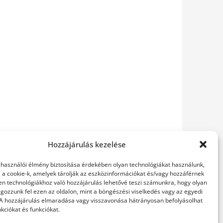
Hozzájárulás kezelése
elhasználói élmény biztosítása érdekében olyan technológiákat használunk,
l a cookie-k, amelyek tárolják az eszközinformációkat és/vagy hozzáférnek
en technológiákhoz való hozzájárulás lehetővé teszi számunkra, hogy olyan
gozzunk fel ezen az oldalon, mint a böngészési viselkedés vagy az egyedi
 A hozzájárulás elmaradása vagy visszavonása hátrányosan befolyásolhat
kciókat és funkciókat.