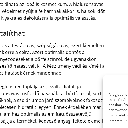
alálható az ideális kozmetikum. A hialuronsavas
 védelmet nyújt a felhámnak akkor is, ha sok időt
Nyakra és dekoltázsra is optimális választás.
talíthat
dik a testápolás, szépségápolás, ezért kiemelten
 erre a célra. Azért optimális döntés a
ennyeződéseket
a bőrfelszínről, de ugyanakkor
sítő hatást vált ki. A készítmény védi és kíméli a
ros hatások érnek mindennap.
elelően táplálja azt, ezáltal fiatalítja.
onsavas tusfürdő használata, bőrtípustól, kortól
A legjobb f
lőknek, a szoláriumba járó személyeknek fokozottan
mint példáu
azokhoz. Ez
kéletesen hidratált legyen. Ennek érdekében már a
adatokat dol
t, amihez optimális az említett összetevőjű
azonosítók.
jtja a terméket, kedvező anyagi feltételek mellett,
bizonyos fun