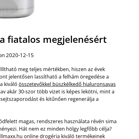
a fiatalos megjelenésért
on 2020-12-15
ítható meg teljes mértékben, hiszen az évek
ont jelentősen lassítható a felhám öregedése a
a kiváló
összetevőkkel büszkélkedő hialuronsavas
sav akár 30-szor több vizet is képes lekötni, mint a
a sejtszaporodást és kitűnően regenerálja a
ódfelett magas, rendszeres használata révén sima
ményezi. Hát nem ez minden hölgy legfőbb célja?
ellmaxx.hu online drogéria kiváló termékeinek