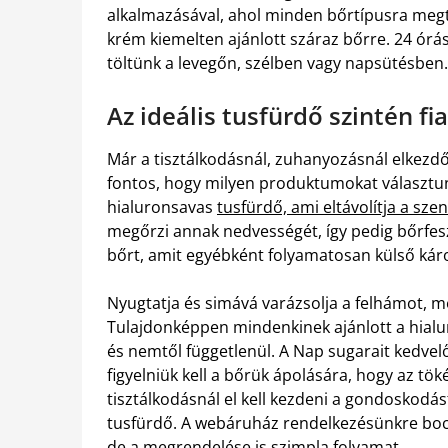
alkalmazásával, ahol minden bőrtípusra megt
krém kiemelten ajánlott száraz bőrre. 24 órás
töltünk a levegőn, szélben vagy napsütésben. 
Az ideális tusfürdő szintén fia
Már a tisztálkodásnál, zuhanyozásnál elkezdő
fontos, hogy milyen produktumokat választunk
hialuronsavas
tusfürdő, ami eltávolítja a sz
megőrzi annak nedvességét, így pedig bőrfesze
bőrt, amit egyébként folyamatosan külső ká
Nyugtatja és simává varázsolja a felhámot, megf
Tulajdonképpen mindenkinek ajánlott a hialur
és nemtől függetlenül. A Nap sugarait kedve
figyelniük kell a bőrük ápolására, hogy az tö
tisztálkodásnál el kell kezdeni a gondoskodás
tusfürdő. A webáruház rendelkezésünkre bocsá
de a megrendelése is szimpla folyamat.