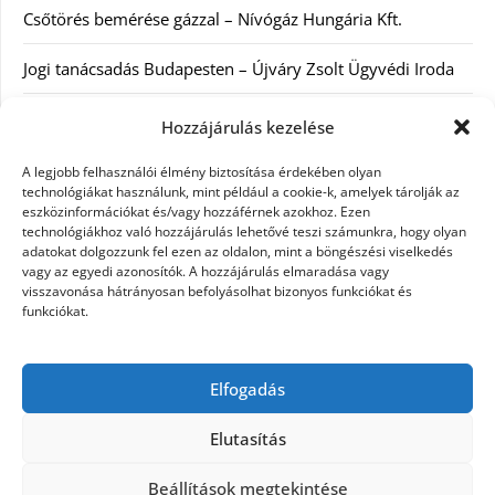
Csőtörés bemérése gázzal – Nívógáz Hungária Kft.
Jogi tanácsadás Budapesten – Újváry Zsolt Ügyvédi Iroda
Arckrémek – mit érdemes tudni az öregedés lassításáról és
Hozzájárulás kezelése
a tudatos bőrápolásról?
A legjobb felhasználói élmény biztosítása érdekében olyan
technológiákat használunk, mint például a cookie-k, amelyek tárolják az
Kategóriák
eszközinformációkat és/vagy hozzáférnek azokhoz. Ezen
technológiákhoz való hozzájárulás lehetővé teszi számunkra, hogy olyan
adatokat dolgozzunk fel ezen az oldalon, mint a böngészési viselkedés
Egyéb kategória
vagy az egyedi azonosítók. A hozzájárulás elmaradása vagy
visszavonása hátrányosan befolyásolhat bizonyos funkciókat és
funkciókat.
Szolgáltatás
Szórakozás
Elfogadás
Webáruház
Elutasítás
Beállítások megtekintése