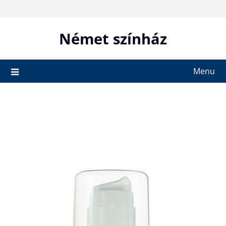
Skip
to
content
Német színház
Menu