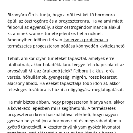
Bizonyára Ön is tudja, hogy a női test két fő hormonra
épül: az ösztrogénre és a progeszteronra. Ha valami miatt
felborul az egyensúly, akkor ösztrogéndominancia alakul
ki, aminek számos tünete jelentkezhet a nőknél.
Amennyiben időben fel van
ismerve a probléma, a
természetes progeszteron
pótlása könnyedén kivitelezhető.
Tehát, amikor olyan tüneteket tapasztal, amelyek erre
utalhatnak, akkor haladéktalanul vegye fel a kapcsolatot az
orvosával! Mik az árulkodó jelek? Felborult ciklus, erős
vérzés, hőhullámok, gyengeség, migrén, rossz közérzet,
alacsony libidó. Ha ezeket tapasztalja több időn át, akkor
felesleges továbbra is húzni a nőgyógyász meglátogatását.
Ha már biztos abban, hogy progeszteron hiánya van, akkor
a következő lépésben mi is segíthetünk. A természetes
progeszteron krém használatával elérheti, hogy nagyon
gyorsan helyreálljon a hormonszint és megszabaduljon a
gyötrő tünetektől. A készítményünk yam gyökér kivonatot