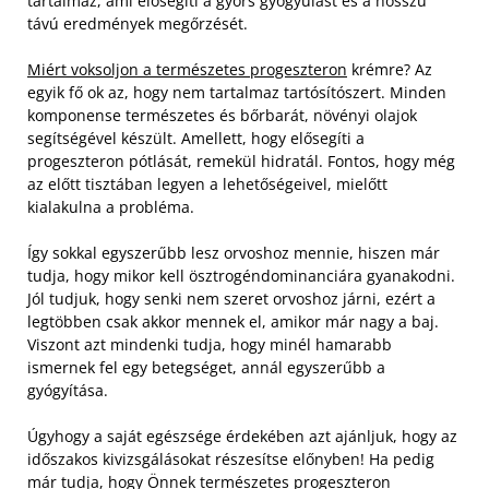
tartalmaz, ami elősegíti a gyors gyógyulást és a hosszú
távú eredmények megőrzését.
Miért voksoljon a természetes progeszteron
krémre? Az
egyik fő ok az, hogy nem tartalmaz tartósítószert. Minden
komponense természetes és bőrbarát, növényi olajok
segítségével készült. Amellett, hogy elősegíti a
progeszteron pótlását, remekül hidratál. Fontos, hogy még
az előtt tisztában legyen a lehetőségeivel, mielőtt
kialakulna a probléma.
Így sokkal egyszerűbb lesz orvoshoz mennie, hiszen már
tudja, hogy mikor kell ösztrogéndominanciára gyanakodni.
Jól tudjuk, hogy senki nem szeret orvoshoz járni, ezért a
legtöbben csak akkor mennek el, amikor már nagy a baj.
Viszont azt mindenki tudja, hogy minél hamarabb
ismernek fel egy betegséget, annál egyszerűbb a
gyógyítása.
Úgyhogy a saját egészsége érdekében azt ajánljuk, hogy az
időszakos kivizsgálásokat részesítse előnyben! Ha pedig
már tudja, hogy Önnek természetes progeszteron