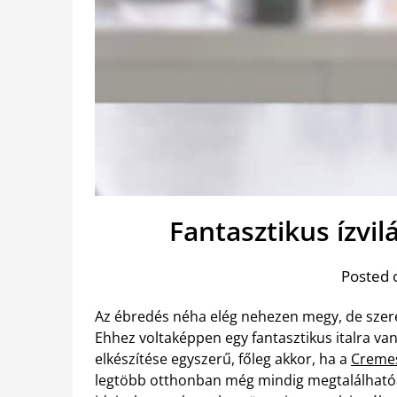
Fantasztikus ízvi
Posted 
Az ébredés néha elég nehezen megy, de szer
Ehhez voltaképpen egy fantasztikus italra va
elkészítése egyszerű, főleg akkor, ha a
Cremes
legtöbb otthonban még mindig megtalálhatóa