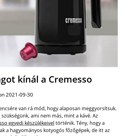
lágot kínál a Cremesso
on 2021-09-30
encsére van rá mód, hogy alaposan meggyorsítsuk.
n szükségünk, ami nem más, mint a kávé. Az
so egyedi készülékeivel
történik. Tény, hogy a
k a hagyományos kotyogós főzőgépek, de itt az