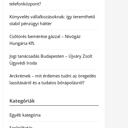
telefonközpont?
Könyvelés vállalkozásoknak: így teremthető
stabil pénzügyi háttér
Csőtörés bemérése gázzal – Nívógáz
Hungária Kft.
Jogi tanácsadás Budapesten – Újváry Zsolt
Ügyvédi Iroda
Arckrémek – mit érdemes tudni az öregedés
lassításáról és a tudatos bőrápolásról?
Kategóriák
Egyéb kategória
Szolgáltatás