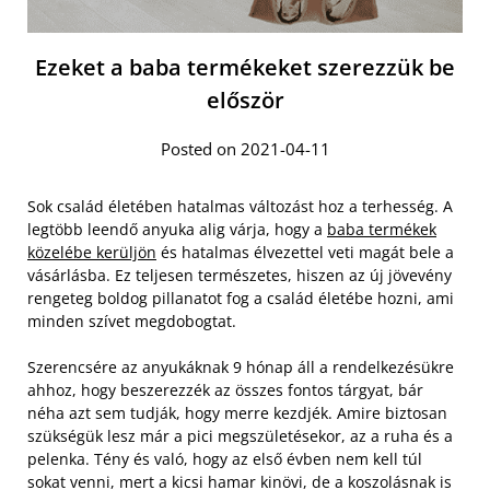
Ezeket a baba termékeket szerezzük be
először
Posted on 2021-04-11
Sok család életében hatalmas változást hoz a terhesség. A
legtöbb leendő anyuka alig várja, hogy a
baba termékek
közelébe kerüljön
és hatalmas élvezettel veti magát bele a
vásárlásba. Ez teljesen természetes, hiszen az új jövevény
rengeteg boldog pillanatot fog a család életébe hozni, ami
minden szívet megdobogtat.
Szerencsére az anyukáknak 9 hónap áll a rendelkezésükre
ahhoz, hogy beszerezzék az összes fontos tárgyat, bár
néha azt sem tudják, hogy merre kezdjék. Amire biztosan
szükségük lesz már a pici megszületésekor, az a ruha és a
pelenka. Tény és való, hogy az első évben nem kell túl
sokat venni, mert a kicsi hamar kinövi, de a koszolásnak is