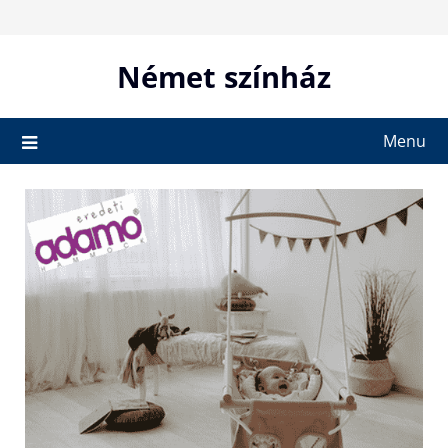
Skip
to
content
Német színház
Menu