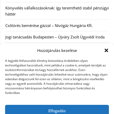
Könyvelés vállalkozásoknak: így teremthető stabil pénzügyi
háttér
Csőtörés bemérése gázzal – Nívógáz Hungária Kft.
Jogi tanácsadás Budapesten – Újváry Zsolt Ügyvédi Iroda
Arckrémek – mit érdemes tudni az öregedés lassításáról és
Hozzájárulás kezelése
a tudatos bőrápolásról?
A legjobb felhasználói élmény biztosítása érdekében olyan
technológiákat használunk, mint például a cookie-k, amelyek tárolják az
Kategóriák
eszközinformációkat és/vagy hozzáférnek azokhoz. Ezen
technológiákhoz való hozzájárulás lehetővé teszi számunkra, hogy olyan
adatokat dolgozzunk fel ezen az oldalon, mint a böngészési viselkedés
Egyéb kategória
vagy az egyedi azonosítók. A hozzájárulás elmaradása vagy
visszavonása hátrányosan befolyásolhat bizonyos funkciókat és
funkciókat.
Szolgáltatás
Szórakozás
Elfogadás