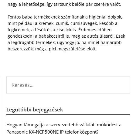
nagy a lehetősége, így tartsunk belőle pár cserére valót.
Fontos baba termékeknek számítanak a higiéniai dolgok,
mint például a krémek, cumik, cumisüvegek, később a
fogkrémek, a fésűk és a kisollók is. Érdemes időben
gondoskodni a babakocsiról is, meg az autós ülésről. Ezek
a legdrágább termékek, úgyhogy jó, ha minél hamarabb
beszerezzük, még a pici megszületése előtt.
KERESÉS:
Legutóbbi bejegyzések
Hogyan támogatja a szervezettebb vállalati működést a
Panasonic KX-NCP500NE IP telefonközpont?