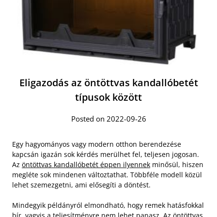
Eligazodás az öntöttvas kandallóbetét
típusok között
Posted on 2022-09-26
Egy hagyományos vagy modern otthon berendezése
kapcsán igazán sok kérdés merülhet fel, teljesen jogosan.
Az
öntöttvas kandallóbetét éppen ilyennek
minősül, hiszen
megléte sok mindenen változtathat. Többféle modell közül
lehet szemezgetni, ami elősegíti a döntést.
Mindegyik példányról elmondható, hogy remek hatásfokkal
bír, vagyis a teljesítményre nem lehet panasz. Az öntöttvas