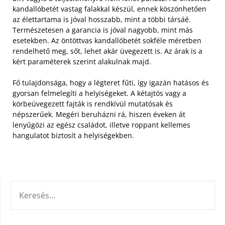
kandallóbetét vastag falakkal készül, ennek köszönhetően
az élettartama is jóval hosszabb, mint a többi társáé.
Természetesen a garancia is jóval nagyobb, mint más
esetekben. Az öntöttvas kandallóbetét sokféle méretben
rendelhető meg, sőt, lehet akár üvegezett is. Az árak is a
kért paraméterek szerint alakulnak majd.
Fő tulajdonsága, hogy a légteret fűti, így igazán hatásos és
gyorsan felmelegíti a helyiségeket. A kétajtós vagy a
körbeüvegezett fajták is rendkívül mutatósak és
népszerűek. Megéri beruházni rá, hiszen éveken át
lenyűgözi az egész családot, illetve roppant kellemes
hangulatot biztosít a helyiségekben.
KERESÉS: