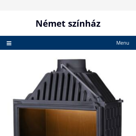
Skip
to
content
Német színház
Menu