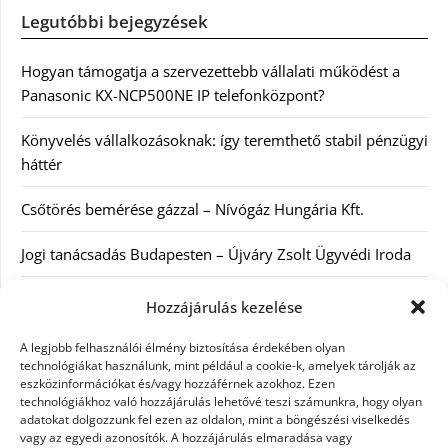
Legutóbbi bejegyzések
Hogyan támogatja a szervezettebb vállalati működést a
Panasonic KX-NCP500NE IP telefonközpont?
Könyvelés vállalkozásoknak: így teremthető stabil pénzügyi
háttér
Csőtörés bemérése gázzal – Nívógáz Hungária Kft.
Jogi tanácsadás Budapesten – Újváry Zsolt Ügyvédi Iroda
Arckrémek – mit érdemes tudni az öregedés lassításáról és
Hozzájárulás kezelése
a tudatos bőrápolásról?
A legjobb felhasználói élmény biztosítása érdekében olyan
technológiákat használunk, mint például a cookie-k, amelyek tárolják az
eszközinformációkat és/vagy hozzáférnek azokhoz. Ezen
Kategóriák
technológiákhoz való hozzájárulás lehetővé teszi számunkra, hogy olyan
adatokat dolgozzunk fel ezen az oldalon, mint a böngészési viselkedés
Egyéb kategória
vagy az egyedi azonosítók. A hozzájárulás elmaradása vagy