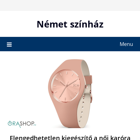
Skip
to
content
Német színház
Menu
Elengedhetetlen kiegészítő a női karóra