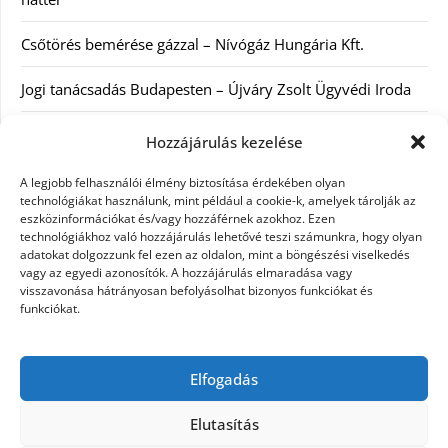
Csőtörés bemérése gázzal – Nívógáz Hungária Kft.
Jogi tanácsadás Budapesten – Újváry Zsolt Ügyvédi Iroda
Arckrémek – mit érdemes tudni az öregedés lassításáról és
Hozzájárulás kezelése
a tudatos bőrápolásról?
A legjobb felhasználói élmény biztosítása érdekében olyan
technológiákat használunk, mint például a cookie-k, amelyek tárolják az
eszközinformációkat és/vagy hozzáférnek azokhoz. Ezen
Kategóriák
technológiákhoz való hozzájárulás lehetővé teszi számunkra, hogy olyan
adatokat dolgozzunk fel ezen az oldalon, mint a böngészési viselkedés
Egyéb kategória
vagy az egyedi azonosítók. A hozzájárulás elmaradása vagy
visszavonása hátrányosan befolyásolhat bizonyos funkciókat és
funkciókat.
Szolgáltatás
Szórakozás
Elfogadás
Webáruház
Elutasítás