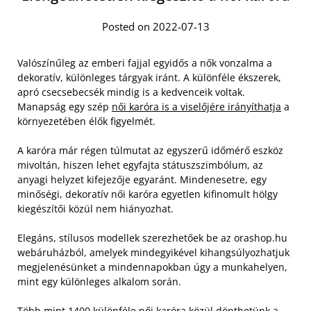
Posted on 2022-07-13
Valószínűleg az emberi fajjal egyidős a nők vonzalma a
dekoratív, különleges tárgyak iránt. A különféle ékszerek,
apró csecsebecsék mindig is a kedvenceik voltak.
Manapság egy szép
női karóra is a viselőjére irányíthatja
a
környezetében élők figyelmét.
A karóra már régen túlmutat az egyszerű időmérő eszköz
mivoltán, hiszen lehet egyfajta státuszszimbólum, az
anyagi helyzet kifejezője egyaránt. Mindenesetre, egy
minőségi, dekoratív női karóra egyetlen kifinomult hölgy
kiegészítői közül nem hiányozhat.
Elegáns, stílusos modellek szerezhetőek be az orashop.hu
webáruházból, amelyek mindegyikével kihangsúlyozhatjuk
megjelenésünket a mindennapokban úgy a munkahelyen,
mint egy különleges alkalom során.
Több mint 1400 különféle női karóra közül dönthetünk a