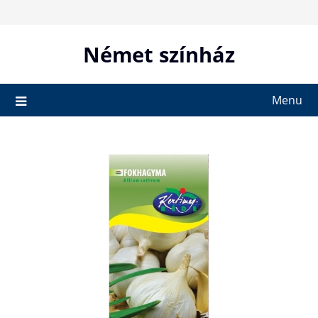
Skip
to
content
Német színház
Menu