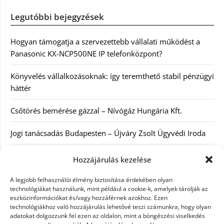
Legutóbbi bejegyzések
Hogyan támogatja a szervezettebb vállalati működést a
Panasonic KX-NCP500NE IP telefonközpont?
Könyvelés vállalkozásoknak: így teremthető stabil pénzügyi
háttér
Csőtörés bemérése gázzal – Nívógáz Hungária Kft.
Jogi tanácsadás Budapesten – Újváry Zsolt Ügyvédi Iroda
Arckrémek – mit érdemes tudni az öregedés lassításáról és
Hozzájárulás kezelése
a tudatos bőrápolásról?
A legjobb felhasználói élmény biztosítása érdekében olyan
technológiákat használunk, mint például a cookie-k, amelyek tárolják az
eszközinformációkat és/vagy hozzáférnek azokhoz. Ezen
Kategóriák
technológiákhoz való hozzájárulás lehetővé teszi számunkra, hogy olyan
adatokat dolgozzunk fel ezen az oldalon, mint a böngészési viselkedés