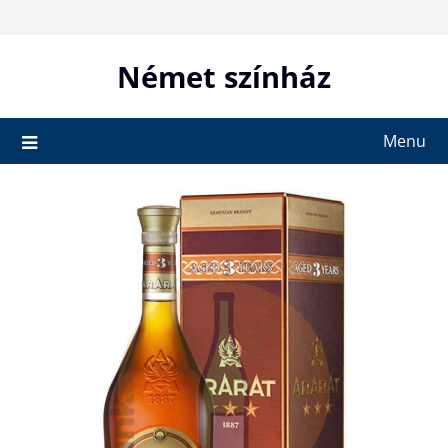
Skip
to
content
Német színház
Menu