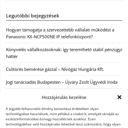
Legutóbbi bejegyzések
Hogyan támogatja a szervezettebb vállalati működést a
Panasonic KX-NCP500NE IP telefonközpont?
Könyvelés vállalkozásoknak: így teremthető stabil pénzügyi
háttér
Csőtörés bemérése gázzal – Nívógáz Hungária Kft.
Jogi tanácsadás Budapesten – Újváry Zsolt Ügyvédi Iroda
Arckrémek – mit érdemes tudni az öregedés lassításáról és
Hozzájárulás kezelése
a tudatos bőrápolásról?
A legjobb felhasználói élmény biztosítása érdekében olyan
technológiákat használunk, mint például a cookie-k, amelyek tárolják az
eszközinformációkat és/vagy hozzáférnek azokhoz. Ezen
Kategóriák
technológiákhoz való hozzájárulás lehetővé teszi számunkra, hogy olyan