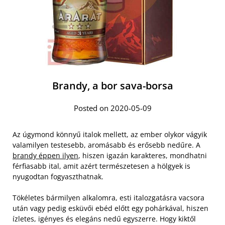
Brandy, a bor sava-borsa
Posted on 2020-05-09
Az úgymond könnyű italok mellett, az ember olykor vágyik
valamilyen testesebb, aromásabb és erősebb nedűre. A
brandy éppen ilyen
, hiszen igazán karakteres, mondhatni
férfiasabb ital, amit azért természetesen a hölgyek is
nyugodtan fogyaszthatnak.
Tökéletes bármilyen alkalomra, esti italozgatásra vacsora
után vagy pedig esküvői ebéd előtt egy pohárkával, hiszen
ízletes, igényes és elegáns nedű egyszerre. Hogy kiktől