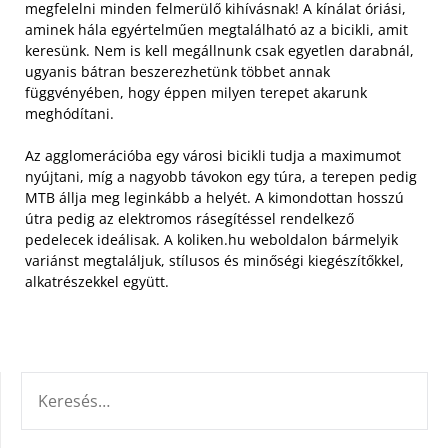
megfelelni minden felmerülő kihívásnak! A kínálat óriási,
aminek hála egyértelműen megtalálható az a bicikli, amit
keresünk. Nem is kell megállnunk csak egyetlen darabnál,
ugyanis bátran beszerezhetünk többet annak
függvényében, hogy éppen milyen terepet akarunk
meghódítani.
Az agglomerációba egy városi bicikli tudja a maximumot
nyújtani, míg a nagyobb távokon egy túra, a terepen pedig
MTB állja meg leginkább a helyét. A kimondottan hosszú
útra pedig az elektromos rásegítéssel rendelkező
pedelecek ideálisak. A koliken.hu weboldalon bármelyik
variánst megtaláljuk, stílusos és minőségi kiegészítőkkel,
alkatrészekkel együtt.
KERESÉS: