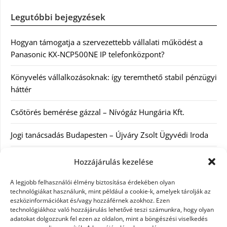
Legutóbbi bejegyzések
Hogyan támogatja a szervezettebb vállalati működést a
Panasonic KX-NCP500NE IP telefonközpont?
Könyvelés vállalkozásoknak: így teremthető stabil pénzügyi
háttér
Csőtörés bemérése gázzal – Nívógáz Hungária Kft.
Jogi tanácsadás Budapesten – Újváry Zsolt Ügyvédi Iroda
Arckrémek – mit érdemes tudni az öregedés lassításáról és
Hozzájárulás kezelése
a tudatos bőrápolásról?
A legjobb felhasználói élmény biztosítása érdekében olyan
technológiákat használunk, mint például a cookie-k, amelyek tárolják az
eszközinformációkat és/vagy hozzáférnek azokhoz. Ezen
Kategóriák
technológiákhoz való hozzájárulás lehetővé teszi számunkra, hogy olyan
adatokat dolgozzunk fel ezen az oldalon, mint a böngészési viselkedés