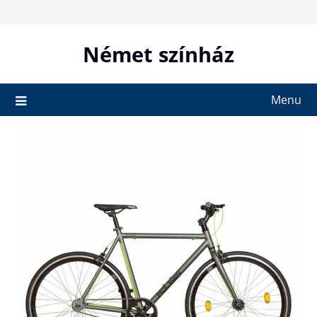
Skip
to
content
Német színház
Menu