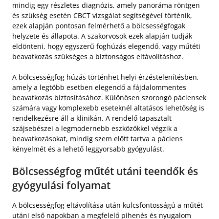
mindig egy részletes diagnózis, amely panoráma röntgen
és szükség esetén CBCT vizsgálat segítségével történik,
ezek alapján pontosan felmérhető a bölcsességfogak
helyzete és állapota. A szakorvosok ezek alapján tudják
eldönteni, hogy egyszerű foghúzás elegendő, vagy műtéti
beavatkozás szükséges a biztonságos eltávolításhoz.
A bölcsességfog húzás történhet helyi érzéstelenítésben,
amely a legtöbb esetben elegendő a fájdalommentes
beavatkozás biztosításához. Különösen szorongó páciensek
számára vagy komplexebb eseteknél altatásos lehetőség is
rendelkezésre áll a klinikán. A rendelő tapasztalt
szájsebészei a legmodernebb eszközökkel végzik a
beavatkozásokat, mindig szem előtt tartva a páciens
kényelmét és a lehető leggyorsabb gyógyulást.
Bölcsességfog műtét utáni teendők és
gyógyulási folyamat
A bölcsességfog eltávolítása után kulcsfontosságú a műtét
utáni első napokban a megfelelő pihenés és nyugalom