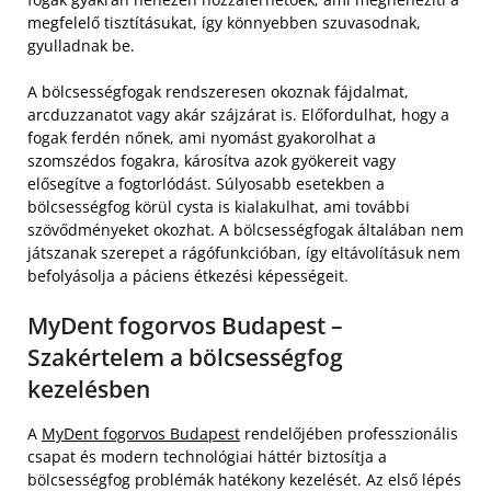
megfelelő tisztításukat, így könnyebben szuvasodnak,
gyulladnak be.
A bölcsességfogak rendszeresen okoznak fájdalmat,
arcduzzanatot vagy akár szájzárat is. Előfordulhat, hogy a
fogak ferdén nőnek, ami nyomást gyakorolhat a
szomszédos fogakra, károsítva azok gyökereit vagy
elősegítve a fogtorlódást. Súlyosabb esetekben a
bölcsességfog körül cysta is kialakulhat, ami további
szövődményeket okozhat. A bölcsességfogak általában nem
játszanak szerepet a rágófunkcióban, így eltávolításuk nem
befolyásolja a páciens étkezési képességeit.
MyDent fogorvos Budapest –
Szakértelem a bölcsességfog
kezelésben
A
MyDent fogorvos Budapest
rendelőjében professzionális
csapat és modern technológiai háttér biztosítja a
bölcsességfog problémák hatékony kezelését. Az első lépés