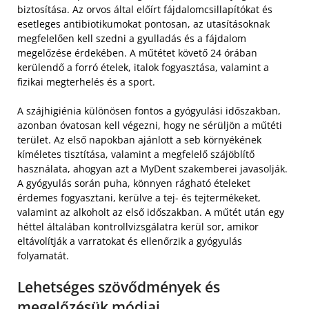
biztosítása. Az orvos által előírt fájdalomcsillapítókat és
esetleges antibiotikumokat pontosan, az utasításoknak
megfelelően kell szedni a gyulladás és a fájdalom
megelőzése érdekében. A műtétet követő 24 órában
kerülendő a forró ételek, italok fogyasztása, valamint a
fizikai megterhelés és a sport.
A szájhigiénia különösen fontos a gyógyulási időszakban,
azonban óvatosan kell végezni, hogy ne sérüljön a műtéti
terület. Az első napokban ajánlott a seb környékének
kíméletes tisztítása, valamint a megfelelő szájöblítő
használata, ahogyan azt a MyDent szakemberei javasolják.
A gyógyulás során puha, könnyen rágható ételeket
érdemes fogyasztani, kerülve a tej- és tejtermékeket,
valamint az alkoholt az első időszakban. A műtét után egy
héttel általában kontrollvizsgálatra kerül sor, amikor
eltávolítják a varratokat és ellenőrzik a gyógyulás
folyamatát.
Lehetséges szövődmények és
megelőzésük módjai