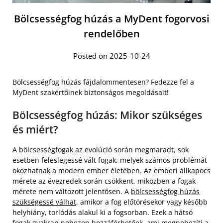
Bölcsességfog húzás a MyDent fogorvosi
rendelőben
Posted on 2025-10-24
Bölcsességfog húzás fájdalommentesen? Fedezze fel a
MyDent szakértőinek biztonságos megoldásait!
Bölcsességfog húzás: Mikor szükséges
és miért?
A bölcsességfogak az evolúció során megmaradt, sok
esetben feleslegessé vált fogak, melyek számos problémát
okozhatnak a modern ember életében. Az emberi állkapocs
mérete az évezredek során csökkent, miközben a fogak
mérete nem változott jelentősen. A
bölcsességfog húzás
szükségessé válhat
, amikor a fog előtörésekor vagy később
helyhiány, torlódás alakul ki a fogsorban. Ezek a hátsó
fogak gyakran nehezen hozzáférhetőek, ami megnehezíti a