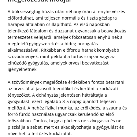
A bölcsességfog húzás után néhány órán át enyhe vérzés
előfordulhat, ami teljesen normális és tiszta gézlapra
harapva általában csillapítható. Az első napokban
jelentkező fájdalom és duzzanat ugyancsak a beavatkozás
természetes velejárói, amelyek fokozatosan enyhülnek a
megfelelő gyógyszerek és a hideg borogatás
alkalmazásával. Ritkábban előfordulhatnak komolyabb
szövődmények, mint például a tartós szájzár vagy az
elhúzódó gyógyulás, amelyek orvosi beavatkozást
igényelhetnek.
A szövődmények megelőzése érdekében fontos betartani
az orvos által javasolt teendőket és kerülni a kockázati
tényezőket. A dohányzás jelentősen hátráltatja a
gyógyulást, ezért legalább 3-5 napig ajánlott teljesen
mellőzni. A nehéz fizikai munka, az erőlködés, a szauna és
forró fürdő használata ugyancsak kerülendő az első
időszakban. Fontos, hogy a páciens ne szívogassa és ne
piszkálja a sebet, mert ez akadályozhatja a gyógyulást és
növelheti a fertőzés kockázatát.