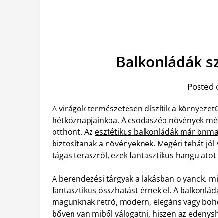
Balkonládák s
Posted 
A virágok természetesen díszítik a környeze
hétköznapjainkba. A csodaszép növények mé
otthont. Az
esztétikus balkonládák már önm
biztosítanak a növényeknek. Megéri tehát jól v
tágas teraszról, ezek fantasztikus hangulato
A berendezési tárgyak a lakásban olyanok, m
fantasztikus összhatást érnek el. A balkonlád
magunknak retró, modern, elegáns vagy bohé
bőven van miből válogatni, hiszen az eden