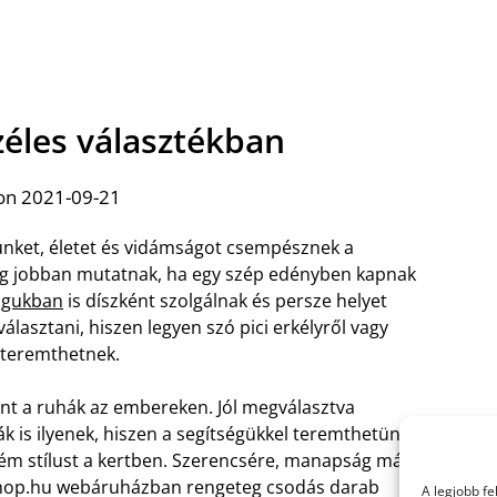
zéles választékban
on 2021-09-21
tünket, életet és vidámságot csempésznek a
g jobban mutatnak, ha egy szép edényben kapnak
agukban
is díszként szolgálnak és persze helyet
álasztani, hiszen legyen szó pici erkélyről vagy
t teremthetnek.
int a ruhák az embereken. Jól megválasztva
ák is ilyenek, hiszen a segítségükkel teremthetünk
m stílust a kertben. Szerencsére, manapság már
yshop.hu webáruházban rengeteg csodás darab
A legjobb f