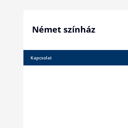
Skip
to
content
Német színház
Kapcsolat