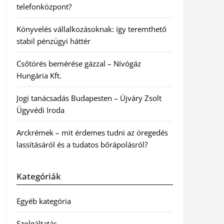
telefonközpont?
Könyvelés vállalkozásoknak: így teremthető
stabil pénzügyi háttér
Csőtörés bemérése gázzal – Nívógáz
Hungária Kft.
Jogi tanácsadás Budapesten – Újváry Zsolt
Ügyvédi Iroda
Arckrémek – mit érdemes tudni az öregedés
lassításáról és a tudatos bőrápolásról?
Kategóriák
Egyéb kategória
Szolgáltatás