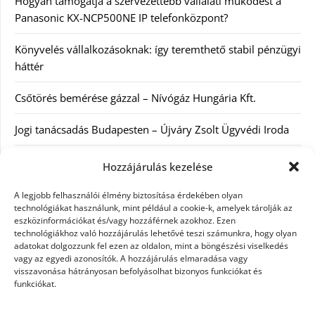
Hogyan támogatja a szervezettebb vállalati működést a
Panasonic KX-NCP500NE IP telefonközpont?
Könyvelés vállalkozásoknak: így teremthető stabil pénzügyi
háttér
Csőtörés bemérése gázzal – Nívógáz Hungária Kft.
Jogi tanácsadás Budapesten – Újváry Zsolt Ügyvédi Iroda
Arckrémek – mit érdemes tudni az öregedés lassításáról és
Hozzájárulás kezelése
a tudatos bőrápolásról?
A legjobb felhasználói élmény biztosítása érdekében olyan
technológiákat használunk, mint például a cookie-k, amelyek tárolják az
eszközinformációkat és/vagy hozzáférnek azokhoz. Ezen
Kategóriák
technológiákhoz való hozzájárulás lehetővé teszi számunkra, hogy olyan
adatokat dolgozzunk fel ezen az oldalon, mint a böngészési viselkedés
Egyéb kategória
vagy az egyedi azonosítók. A hozzájárulás elmaradása vagy
visszavonása hátrányosan befolyásolhat bizonyos funkciókat és
funkciókat.
Szolgáltatás