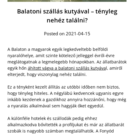
Balatoni szállás kutyával – tényleg
nehéz találni?
Posted on 2021-04-15
A Balaton a magyarok egyik legkedveltebb belföldi
nyaralóhelye, amit szinte kötelező jelleggel évről-évre
meglátogatnak a legmelegebb hónapokban. Az állatbarátok
egyik hőn
áhított vágya a balatoni szállás kutyáva
l, amiről
elterjedt, hogy viszonylag nehéz találni.
Ez a tényként kezelt állítás az utóbbi időben nem biztos,
hogy tényleg hiteles. A négylábú kedvencek ugyanis egyre
inkább kezdenek a gazdikhoz annyira hozzánőni, hogy még
a nyaralás alkalmával sem hagyják őket egyedül.
A különféle hotelek és szállodák pedig ehhez
alkalmazkodva bővítették a profiljukat és már az állatbarát
szobák is nagyobb számban megtalálhatók. A Fonyód