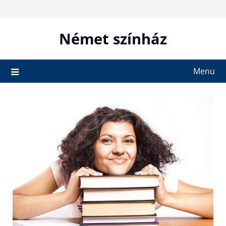
Skip
to
content
Német színház
Menu