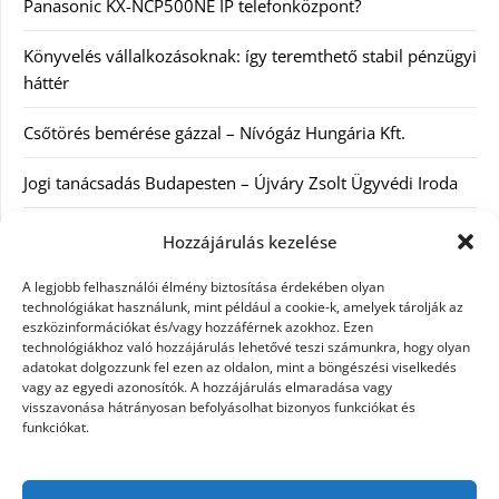
Panasonic KX-NCP500NE IP telefonközpont?
Könyvelés vállalkozásoknak: így teremthető stabil pénzügyi
háttér
Csőtörés bemérése gázzal – Nívógáz Hungária Kft.
Jogi tanácsadás Budapesten – Újváry Zsolt Ügyvédi Iroda
Arckrémek – mit érdemes tudni az öregedés lassításáról és
Hozzájárulás kezelése
a tudatos bőrápolásról?
A legjobb felhasználói élmény biztosítása érdekében olyan
technológiákat használunk, mint például a cookie-k, amelyek tárolják az
Kategóriák
eszközinformációkat és/vagy hozzáférnek azokhoz. Ezen
technológiákhoz való hozzájárulás lehetővé teszi számunkra, hogy olyan
adatokat dolgozzunk fel ezen az oldalon, mint a böngészési viselkedés
Egyéb kategória
vagy az egyedi azonosítók. A hozzájárulás elmaradása vagy
visszavonása hátrányosan befolyásolhat bizonyos funkciókat és
funkciókat.
Szolgáltatás
Szórakozás