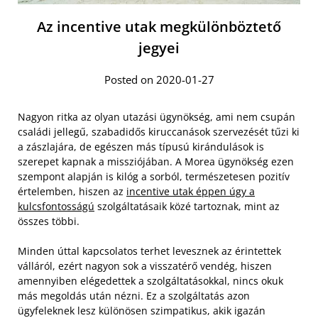
Az incentive utak megkülönböztető
jegyei
Posted on 2020-01-27
Nagyon ritka az olyan utazási ügynökség, ami nem csupán
családi jellegű, szabadidős kiruccanások szervezését tűzi ki
a zászlajára, de egészen más típusú kirándulások is
szerepet kapnak a missziójában. A Morea ügynökség ezen
szempont alapján is kilóg a sorból, természetesen pozitív
értelemben, hiszen az
incentive utak éppen úgy a
kulcsfontosságú
szolgáltatásaik közé tartoznak, mint az
összes többi.
Minden úttal kapcsolatos terhet levesznek az érintettek
válláról, ezért nagyon sok a visszatérő vendég, hiszen
amennyiben elégedettek a szolgáltatásokkal, nincs okuk
más megoldás után nézni. Ez a szolgáltatás azon
ügyfeleknek lesz különösen szimpatikus, akik igazán