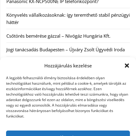
Panasonic KX-NCP500NE IP telefonközpont?
Könyvelés vállalkozásoknak: így teremthető stabil pénzügyi
háttér
Csőtörés bemérése gázzal – Nívógáz Hungária Kft.
Jogi tanácsadás Budapesten – Újváry Zsolt Ügyvédi Iroda
Arckrémek – mit érdemes tudni az öregedés lassításáról és
Hozzájárulás kezelése
a tudatos bőrápolásról?
A legjobb felhasználói élmény biztosítása érdekében olyan
technológiákat használunk, mint például a cookie-k, amelyek tárolják az
Kategóriák
eszközinformációkat és/vagy hozzáférnek azokhoz. Ezen
technológiákhoz való hozzájárulás lehetővé teszi számunkra, hogy olyan
adatokat dolgozzunk fel ezen az oldalon, mint a böngészési viselkedés
Egyéb kategória
vagy az egyedi azonosítók. A hozzájárulás elmaradása vagy
visszavonása hátrányosan befolyásolhat bizonyos funkciókat és
funkciókat.
Szolgáltatás
Szórakozás