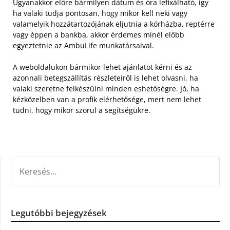
Ugyanakkor előre bármilyen dátum és óra lefixálható, így
ha valaki tudja pontosan, hogy mikor kell neki vagy
valamelyik hozzátartozójának eljutnia a kórházba, reptérre
vagy éppen a bankba, akkor érdemes minél előbb
egyeztetnie az AmbuLife munkatársaival.
A weboldalukon bármikor lehet ajánlatot kérni és az
azonnali betegszállítás részleteiről is lehet olvasni, ha
valaki szeretne felkészülni minden eshetőségre. Jó, ha
kézközelben van a profik elérhetősége, mert nem lehet
tudni, hogy mikor szorul a segítségükre.
KERESÉS:
Legutóbbi bejegyzések