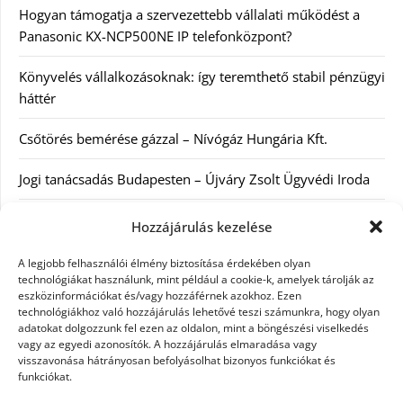
Hogyan támogatja a szervezettebb vállalati működést a
Panasonic KX-NCP500NE IP telefonközpont?
Könyvelés vállalkozásoknak: így teremthető stabil pénzügyi
háttér
Csőtörés bemérése gázzal – Nívógáz Hungária Kft.
Jogi tanácsadás Budapesten – Újváry Zsolt Ügyvédi Iroda
Arckrémek – mit érdemes tudni az öregedés lassításáról és
Hozzájárulás kezelése
a tudatos bőrápolásról?
A legjobb felhasználói élmény biztosítása érdekében olyan
technológiákat használunk, mint például a cookie-k, amelyek tárolják az
Kategóriák
eszközinformációkat és/vagy hozzáférnek azokhoz. Ezen
technológiákhoz való hozzájárulás lehetővé teszi számunkra, hogy olyan
adatokat dolgozzunk fel ezen az oldalon, mint a böngészési viselkedés
Egyéb kategória
vagy az egyedi azonosítók. A hozzájárulás elmaradása vagy
visszavonása hátrányosan befolyásolhat bizonyos funkciókat és
funkciókat.
Szolgáltatás