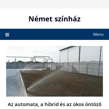
Skip
to
content
Német színház
Menu
Az automata, a hibrid és az okos öntöző