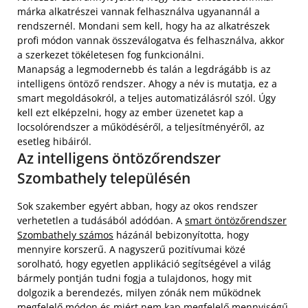
márka alkatrészei vannak felhasználva ugyanannál a
rendszernél. Mondani sem kell, hogy ha az alkatrészek
profi módon vannak összeválogatva és felhasználva, akkor
a szerkezet tökéletesen fog funkcionálni.
Manapság a legmodernebb és talán a legdrágább is az
intelligens öntöző rendszer. Ahogy a név is mutatja, ez a
smart megoldásokról, a teljes automatizálásról szól. Úgy
kell ezt elképzelni, hogy az ember üzenetet kap a
locsolórendszer a működéséről, a teljesítményéről, az
esetleg hibáiról.
Az intelligens öntözőrendszer
Szombathely településén
Sok szakember egyért abban, hogy az okos rendszer
verhetetlen a tudásából adódóan. A
smart öntözőrendszer
Szombathely számos
házánál bebizonyította, hogy
mennyire korszerű. A nagyszerű pozitívumai közé
sorolható, hogy egyetlen applikáció segítségével a világ
bármely pontján tudni fogja a tulajdonos, hogy mit
dolgozik a berendezés, milyen zónák nem működnek
megfelelő módon és miért nem kap megfelelő mennyiségű