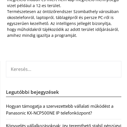
vizet például a 12-es terület.
Természetesen az öntözőrendszer Szombathely városában
okostelefonról, laptopról, táblagépről és persze PC-ről is
egyszerűen kezelhető. Az intelligens jellegét bizonyítja,
hogy műholdakról tájékozódik az adott terület időjárásáról,
amihez mindig igazítja a programját.
KERESÉS:
Legutóbbi bejegyzések
Hogyan támogatja a szervezettebb vállalati működést a
Panasonic KX-NCP500NE IP telefonközpont?
Könyvelés vállalkozásoknak: így teremthető stabil pénzügyi