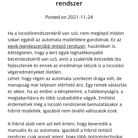
rendszer
Posted on 2021-11-24
Ha a locsolórendszerekről van szó, nem meglepő módon
sokan egyből az automata modellekre gondolnak. Ez az
egyik legnépszerűbb öntöző rendszer
, hazánkban is.
Kétségtelen, hogy a kert egyik leghatékonyabb
berendezéséről van szó, amit a szakértők évtizedek óta
fejlesztenek és ennek az eredménye látszik is a locsolási
végeredményeket illetően.
Lehet, hogy régen az automata szerkezet drága volt, de
manapság már teljesen elérhető árú. Egy remek választás
ez akkor, ha az ember a kényelemre, a hatékonyságra, a
megtakarításra és több szabadidőre vágyik. Említést
érdemelnek még a locsoló rendszerek bemutatásakor a
hibrid modellek. Igazából nem önálló változatok ezek.
A hibrid alatt nem azt kell érteni, hogy keveredik a
manuális és az automata. Igazából a hibrid öntöző
rendszer csak annyit jelent, hogy több öntözéstechnikai