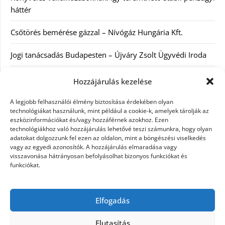
háttér
Csőtörés bemérése gázzal – Nívógáz Hungária Kft.
Jogi tanácsadás Budapesten – Újváry Zsolt Ügyvédi Iroda
Arckrémek – mit érdemes tudni az öregedés lassításáról és
Hozzájárulás kezelése
a tudatos bőrápolásról?
A legjobb felhasználói élmény biztosítása érdekében olyan
technológiákat használunk, mint például a cookie-k, amelyek tárolják az
Kategóriák
eszközinformációkat és/vagy hozzáférnek azokhoz. Ezen
technológiákhoz való hozzájárulás lehetővé teszi számunkra, hogy olyan
adatokat dolgozzunk fel ezen az oldalon, mint a böngészési viselkedés
Egyéb kategória
vagy az egyedi azonosítók. A hozzájárulás elmaradása vagy
visszavonása hátrányosan befolyásolhat bizonyos funkciókat és
funkciókat.
Szolgáltatás
Szórakozás
Elfogadás
Webáruház
Elutasítás