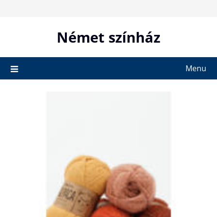
Skip
to
content
Német színház
Menu