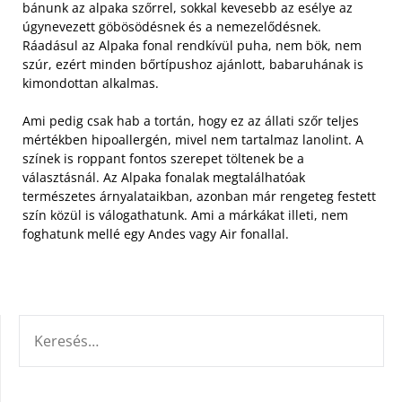
bánunk az alpaka szőrrel, sokkal kevesebb az esélye az
úgynevezett göbösödésnek és a nemezelődésnek.
Ráadásul az Alpaka fonal rendkívül puha, nem bök, nem
szúr, ezért minden bőrtípushoz ajánlott, babaruhának is
kimondottan alkalmas.
Ami pedig csak hab a tortán, hogy ez az állati szőr teljes
mértékben hipoallergén, mivel nem tartalmaz lanolint. A
színek is roppant fontos szerepet töltenek be a
választásnál. Az Alpaka fonalak megtalálhatóak
természetes árnyalataikban, azonban már rengeteg festett
szín közül is válogathatunk. Ami a márkákat illeti, nem
foghatunk mellé egy Andes vagy Air fonallal.
KERESÉS: