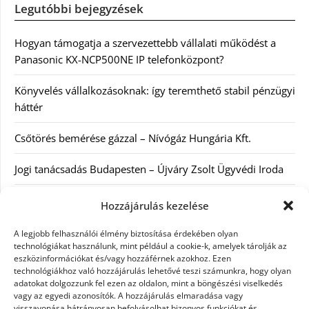
Legutóbbi bejegyzések
Hogyan támogatja a szervezettebb vállalati működést a
Panasonic KX-NCP500NE IP telefonközpont?
Könyvelés vállalkozásoknak: így teremthető stabil pénzügyi
háttér
Csőtörés bemérése gázzal – Nívógáz Hungária Kft.
Jogi tanácsadás Budapesten – Újváry Zsolt Ügyvédi Iroda
Arckrémek – mit érdemes tudni az öregedés lassításáról és
Hozzájárulás kezelése
a tudatos bőrápolásról?
A legjobb felhasználói élmény biztosítása érdekében olyan
technológiákat használunk, mint például a cookie-k, amelyek tárolják az
eszközinformációkat és/vagy hozzáférnek azokhoz. Ezen
Kategóriák
technológiákhoz való hozzájárulás lehetővé teszi számunkra, hogy olyan
adatokat dolgozzunk fel ezen az oldalon, mint a böngészési viselkedés
Egyéb kategória
vagy az egyedi azonosítók. A hozzájárulás elmaradása vagy
visszavonása hátrányosan befolyásolhat bizonyos funkciókat és