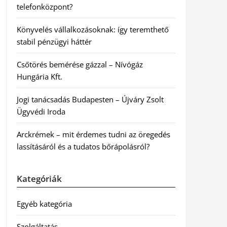
telefonközpont?
Könyvelés vállalkozásoknak: így teremthető
stabil pénzügyi háttér
Csőtörés bemérése gázzal – Nívógáz
Hungária Kft.
Jogi tanácsadás Budapesten – Újváry Zsolt
Ügyvédi Iroda
Arckrémek – mit érdemes tudni az öregedés
lassításáról és a tudatos bőrápolásról?
Kategóriák
Egyéb kategória
Szolgáltatás