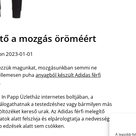
gítő a mozgás öröméért
on 2023-01-01
érezzük magunkat, mozgásunkban semmi ne
kellemesen puha
anyagból készült Adidas férfi
.
In Papp Üzletház internetes boltjában, a
álogathatnak a testedzéshez vagy bármilyen más
tözéket kereső urak.
Az Adidas férfi melegítő
ok alatt felszívja és elpárologtatja a nedvességet,
b edzések alatt sem csökken.
A legjobb f