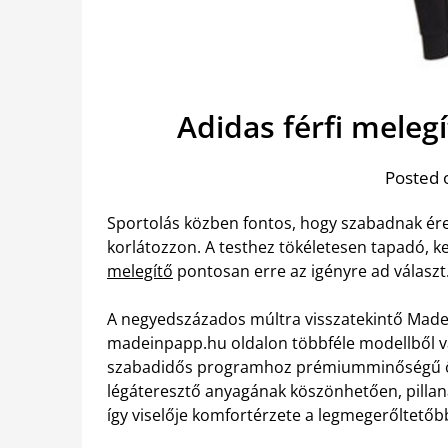
Adidas férfi mele
Posted 
Sportolás közben fontos, hogy szabadnak 
korlátozzon. A testhez tökéletesen tapadó, 
melegítő
pontosan erre az igényre ad választ
A negyedszázados múltra visszatekintő Made 
madeinpapp.hu oldalon többféle modellből v
szabadidős programhoz prémiumminőségű öl
légáteresztő anyagának köszönhetően, pillanat
így viselője komfortérzete a legmegerőltetőb