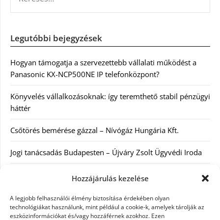
Legutóbbi bejegyzések
Hogyan támogatja a szervezettebb vállalati működést a
Panasonic KX-NCP500NE IP telefonközpont?
Könyvelés vállalkozásoknak: így teremthető stabil pénzügyi
háttér
Csőtörés bemérése gázzal – Nívógáz Hungária Kft.
Jogi tanácsadás Budapesten – Újváry Zsolt Ügyvédi Iroda
Arckrémek – mit érdemes tudni az öregedés lassításáról és
Hozzájárulás kezelése
a tudatos bőrápolásról?
A legjobb felhasználói élmény biztosítása érdekében olyan
technológiákat használunk, mint például a cookie-k, amelyek tárolják az
eszközinformációkat és/vagy hozzáférnek azokhoz. Ezen
Kategóriák