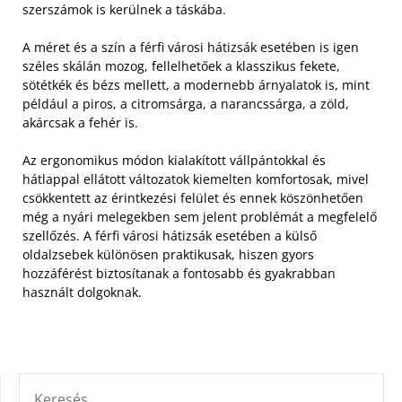
szerszámok is kerülnek a táskába.
A méret és a szín a férfi városi hátizsák esetében is igen
széles skálán mozog, fellelhetőek a klasszikus fekete,
sötétkék és bézs mellett, a modernebb árnyalatok is, mint
például a piros, a citromsárga, a narancssárga, a zöld,
akárcsak a fehér is.
Az ergonomikus módon kialakított vállpántokkal és
hátlappal ellátott változatok kiemelten komfortosak, mivel
csökkentett az érintkezési felület és ennek köszönhetően
még a nyári melegekben sem jelent problémát a megfelelő
szellőzés. A férfi városi hátizsák esetében a külső
oldalzsebek különösen praktikusak, hiszen gyors
hozzáférést biztosítanak a fontosabb és gyakrabban
használt dolgoknak.
KERESÉS: