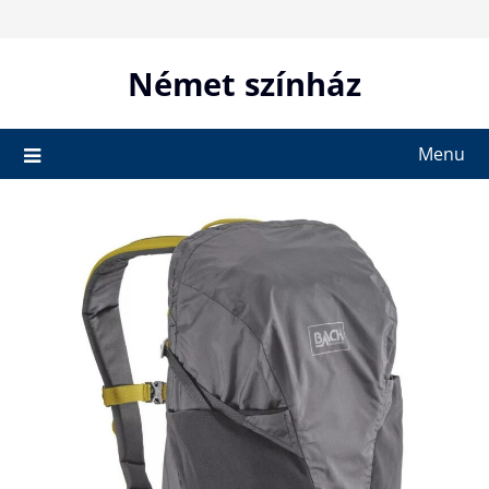
Skip
to
content
Német színház
Menu