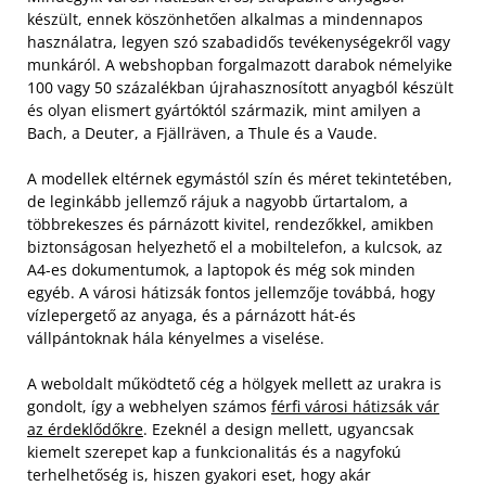
készült, ennek köszönhetően alkalmas a mindennapos
használatra, legyen szó szabadidős tevékenységekről vagy
munkáról. A webshopban forgalmazott darabok némelyike
100 vagy 50 százalékban újrahasznosított anyagból készült
és olyan elismert gyártóktól származik, mint amilyen a
Bach, a Deuter, a Fjällräven, a Thule és a Vaude.
A modellek eltérnek egymástól szín és méret tekintetében,
de leginkább jellemző rájuk a nagyobb űrtartalom, a
többrekeszes és párnázott kivitel, rendezőkkel, amikben
biztonságosan helyezhető el a mobiltelefon, a kulcsok, az
A4-es dokumentumok, a laptopok és még sok minden
egyéb. A városi hátizsák fontos jellemzője továbbá, hogy
vízlepergető az anyaga, és a párnázott hát-és
vállpántoknak hála kényelmes a viselése.
A weboldalt működtető cég a hölgyek mellett az urakra is
gondolt, így a webhelyen számos
férfi városi hátizsák vár
az érdeklődőkre
. Ezeknél a design mellett, ugyancsak
kiemelt szerepet kap a funkcionalitás és a nagyfokú
terhelhetőség is, hiszen gyakori eset, hogy akár