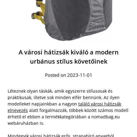
A városi hátizsák kiváló a modern
urbánus stílus követőinek
Posted on 2023-11-01
Léteznek olyan táskák, amik egyszerre stílusosak és
praktikusak, illetve sok minden elfér bennünk. Az ilyen
modelleket napjainkban a nagyon
találó városi hátizsák
elnevezés
alatt forgalmazzák, többek között számos modell
érhető el ebben a termékkategóriában a nomadbag.eu
webáruházban is.
Mindegyik városi hátizsák erős, strapabíró anyagból