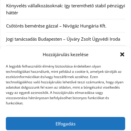
Könyvelés vállalkozásoknak: így teremthető stabil pénzügyi
háttér
Csőtörés bemérése gázzal – Nívógáz Hungária Kft.
Jogi tanácsadás Budapesten – Újváry Zsolt Ügyvédi Iroda
Arckrémek – mit érdemes tudni az öregedés lassításáról és
Hozzájárulás kezelése
a tudatos bőrápolásról?
A legjobb felhasználói élmény biztosítása érdekében olyan
technológiákat használunk, mint például a cookie-k, amelyek tárolják az
Kategóriák
eszközinformációkat és/vagy hozzáférnek azokhoz. Ezen
technológiákhoz való hozzájárulás lehetővé teszi számunkra, hogy olyan
adatokat dolgozzunk fel ezen az oldalon, mint a böngészési viselkedés
Egyéb kategória
vagy az egyedi azonosítók. A hozzájárulás elmaradása vagy
visszavonása hátrányosan befolyásolhat bizonyos funkciókat és
funkciókat.
Szolgáltatás
Szórakozás
Elfogadás