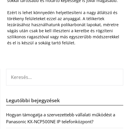
sokkal tartósabb és hőtartó képessége is jóval magasabb.
Ezért is lehet könnyedén helyettesíteni a nagy átlátszó és
törékeny felületeket ezzel az anyaggal. A télikertek
lezárásához használhatunk polikarbonát lapokat, méretre
vágás után csak be kell illeszteni a keretbe és rögzíteni
szilikonos ragasztóval vagy más egyszerűbb módszerekkel
és el is készül a sokáig tartó felület.
KERESÉS:
Legutóbbi bejegyzések
Hogyan támogatja a szervezettebb vállalati működést a
Panasonic KX-NCP500NE IP telefonközpont?