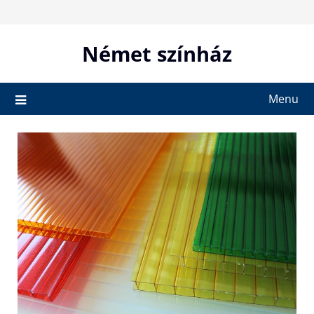
Skip
to
content
Német színház
Menu