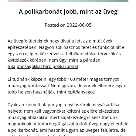
A polikarbonát jobb, mint az üveg
Posted on 2022-06-05
Az üvegfelületeknek nagy divatja lett az elmúlt évek
építészetében. Nagyon sok hasznos teret és funkciót lát el
egyszerre, igen közkedvelt a felhőkarcolókat tervezők és
kivitelezők körében, nem úgy, mint a páratlan
tulajdonságokkal bíró polikarbonát
.
El tudnánk képzelni egy több 100 méter magas tornyot
műanyag borítással? Nem igazán, de ennek ellenére egyre
több helyen használják, mint építőanyagot.
Gyakran kiemelt alapanyag a nyílászárók megvásárlása
helyett, nem kell vagyonokat költeni az előre elkészített
műanyag ablakokra, mert sajátkezűleg is készíthetünk
magunknak. A többrétegű gázzal töltött üveg nagy ellenfele
a polikarbonát, ami hasonlít ugyan az üveges felületre, de